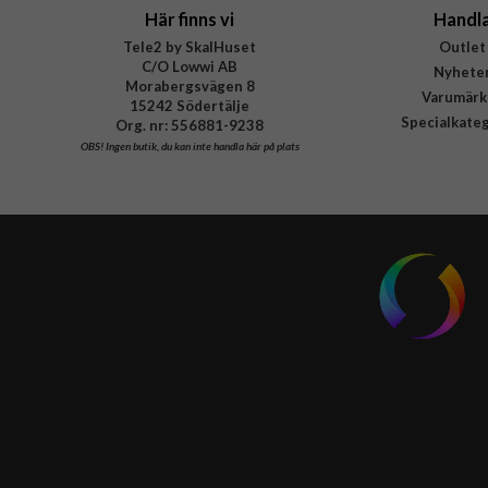
Här finns vi
Handl
Tele2 by SkalHuset
Outlet
C/O Lowwi AB
Nyhete
Morabergsvägen 8
Varumärk
15242 Södertälje
Specialkate
Org. nr: 556881-9238
OBS!
Ingen butik, du kan inte handla här på plats