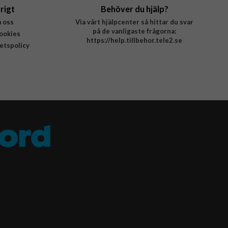
rigt
Behöver du hjälp?
 oss
Via vårt hjälpcenter så hittar du svar
på de vanligaste frågorna:
ookies
https://help.tillbehor.tele2.se
tetspolicy