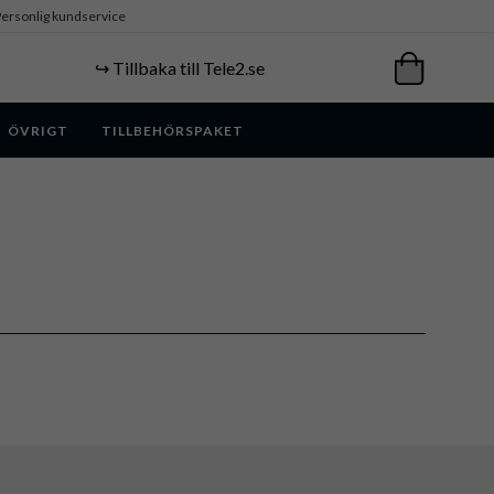
ersonlig kundservice
↪️ Tillbaka till Tele2.se
ÖVRIGT
TILLBEHÖRSPAKET