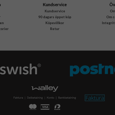
a
Kundservice
Öv
Kundservice
Om
r
90 dagars öppet köp
Om c
en
Köpevillkor
Integri
gorier
Retur