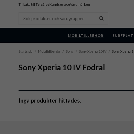
Tillbaka till Tele2.se
Kundservice
Varumärken
MOBILTILLBEHÖR
SURFPLAT
Startsida
/
Mobiltillbehör
/
Sony
/
Sony Xperia 10 IV
/
Sony Xperia 1
Sony Xperia 10 IV Fodral
Inga produkter hittades.