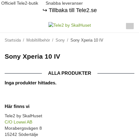
Officiell Tele2-butik
Snabba leveranser
↪️ Tillbaka till Tele2.se
Startsida
/
Mobiltillbehör
/
Sony
/
Sony Xperia 10 IV
Sony Xperia 10 IV
ALLA PRODUKTER
Inga produkter hittades.
Här finns vi
Tele2 by SkalHuset
C/O Lowwi AB
Morabergsvägen 8
15242 Södertälje