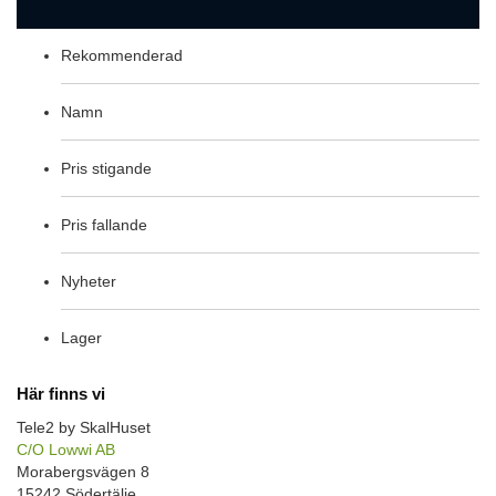
Rekommenderad
Namn
Pris stigande
Pris fallande
Nyheter
Lager
Här finns vi
Tele2 by SkalHuset
C/O Lowwi AB
Morabergsvägen 8
15242 Södertälje