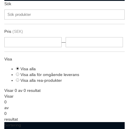
Sök
Pris
(SEK)
—
Visa
Visa alla
Visa alla för omgående leverans
Visa alla rea-produkter
Visar 0 av 0 resultat
Visar
0
av
0
resultat
Sortering