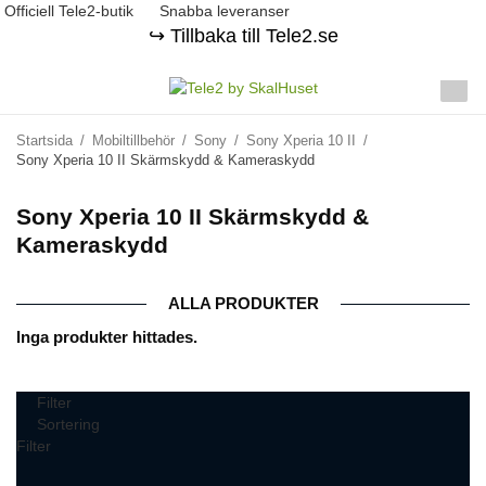
Officiell Tele2-butik
Snabba leveranser
↪️ Tillbaka till Tele2.se
Startsida
/
Mobiltillbehör
/
Sony
/
Sony Xperia 10 II
/
Sony Xperia 10 II Skärmskydd & Kameraskydd
Sony Xperia 10 II Skärmskydd &
Kameraskydd
ALLA PRODUKTER
Inga produkter hittades.
Filter
Sortering
Filter