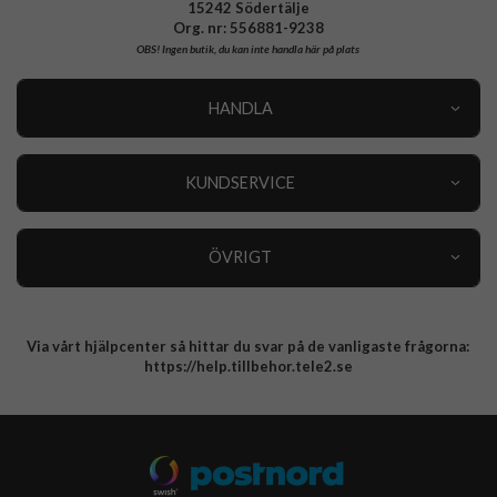
15242 Södertälje
Org. nr: 556881-9238
OBS!
Ingen butik, du kan inte handla här på plats
HANDLA
Outlet
Nyheter
KUNDSERVICE
Varumärken
Kundservice
Specialkategorier
90 dagars öppet köp
ÖVRIGT
Köpevillkor
Om oss
Retur
Om cookies
Via vårt hjälpcenter så hittar du svar på de vanligaste frågorna:
Integritetspolicy
https://help.tillbehor.tele2.se