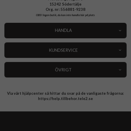
15242 Södertälje
Org. nr: 556881-9238
OBS!
Ingen butik, du kan inte handla här på plats
HANDLA
Outlet
Nyheter
KUNDSERVICE
Varumärken
Kundservice
Specialkategorier
90 dagars öppet köp
ÖVRIGT
Köpevillkor
Om oss
Retur
Om cookies
Via vårt hjälpcenter så hittar du svar på de vanligaste frågorna:
Integritetspolicy
https://help.tillbehor.tele2.se