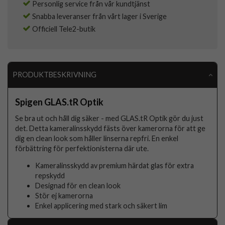
Personlig service från vår kundtjänst
Snabba leveranser från vårt lager i Sverige
Officiell Tele2-butik
PRODUKTBESKRIVNING
Spigen GLAS.tR Optik
Se bra ut och håll dig säker - med GLAS.tR Optik gör du just
det. Detta kameralinsskydd fästs över kamerorna för att ge
dig en clean look som håller linserna repfri. En enkel
förbättring för perfektionisterna där ute.
Kameralinsskydd av premium härdat glas för extra
repskydd
Designad för en clean look
Stör ej kamerorna
Enkel applicering med stark och säkert lim