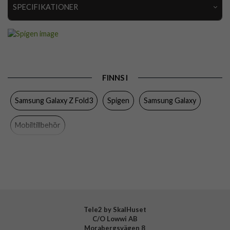
SPECIFIKATIONER
Artikelnummer
63706
Passar till
Samsung Galaxy Z Fold3
Produkttyp
Kameraskydd
FINNS I
Egenskaper
Full size
Samsung Galaxy Z Fold3
Spigen
Samsung Galaxy
Färg
Svart
Material
Härdat glas
Mobiltillbehör
Varumärke
Spigen
Tillverkarens art nr
AGL03157
EAN
8809756649042
Tele2 by SkalHuset
C/O Lowwi AB
Morabergsvägen 8