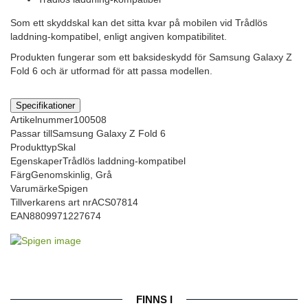
Som ett skyddskal kan det sitta kvar på mobilen vid Trådlös
laddning-kompatibel, enligt angiven kompatibilitet.
Produkten fungerar som ett baksideskydd för Samsung Galaxy Z
Fold 6 och är utformad för att passa modellen.
Specifikationer
Artikelnummer
100508
Passar till
Samsung Galaxy Z Fold 6
Produkttyp
Skal
Egenskaper
Trådlös laddning-kompatibel
Färg
Genomskinlig, Grå
Varumärke
Spigen
Tillverkarens art nr
ACS07814
EAN
8809971227674
FINNS I