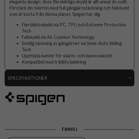
eleganta design: dess flerskiktiga skydd är allt annat än svält.
Förstärk din telefon med full gångjärnstäckning och fallskydd
som är borta från denna planet. Spigen har dig.
Flerskiktsskydd via PC, TPU och Extreme Protection
Tech
Fallskydd via Air Cushion Technology
Smidig täckning av gångjärnet via Semi-Auto Sliding
Tech
Upphöjda kanter för skärm- och kameraskydd
Kompatibel med trådlös laddning
SPECIFIKATIONER
Artikelnummer
100511
Passar till
Samsung Galaxy Z Fold 6
Produkttyp
Skal
Egenskaper
Trådlös laddning-kompatibel
FINNS I
Färg
Svart