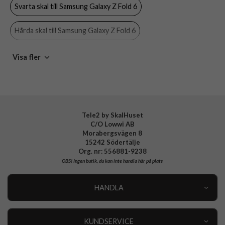
Svarta skal till Samsung Galaxy Z Fold 6
Varumärke
Spigen
Tillverkarens art nr
ACS07820
Hårda skal till Samsung Galaxy Z Fold 6
EAN
8809971227735
Spigen till Samsung Galaxy Z Fold 6
Visa fler
Samsung Galaxy Z Fold 6 Skal
Samsung Galaxy Z Fold 6
Skal
Svarta skal
Hårda skal
Spigen
Tele2 by SkalHuset
C/O Lowwi AB
Morabergsvägen 8
15242 Södertälje
Org. nr: 556881-9238
OBS!
Ingen butik, du kan inte handla här på plats
HANDLA
Outlet
Nyheter
KUNDSERVICE