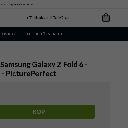
ersonlig kundservice
↪️ Tillbaka till Tele2.se
ÖVRIGT
TILLBEHÖRSPAKET
 Samsung Galaxy Z Fold 6 -
- PicturePerfect
KÖP