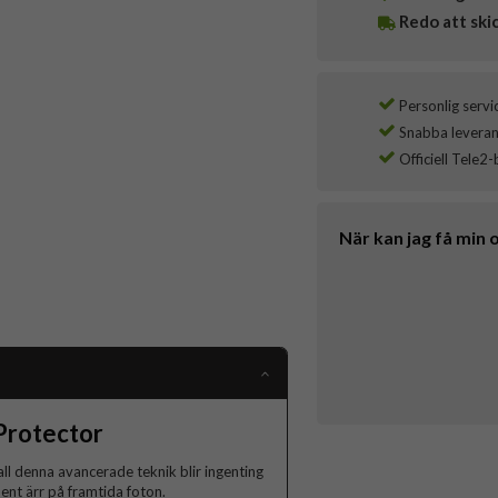
Redo att ski
Personlig servi
Snabba leverans
Officiell Tele2-
När kan jag få min 
Protector
ll denna avancerade teknik blir ingenting
nent ärr på framtida foton.