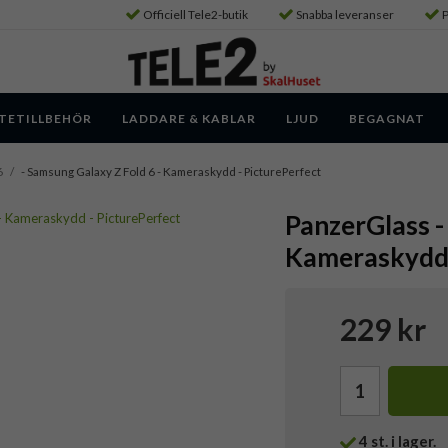
Officiell Tele2-butik
Snabba leveranser
P
TETILLBEHÖR
LADDARE & KABLAR
LJUD
BEGAGNAT
6
/
- Samsung Galaxy Z Fold 6 - Kameraskydd - PicturePerfect
PanzerGlass -
Kameraskydd 
229 kr
4
st. i lager.