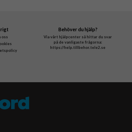
rigt
Behöver du hjälp?
 oss
Via vårt hjälpcenter så hittar du svar
på de vanligaste frågorna:
ookies
https://help.tillbehor.tele2.se
tetspolicy