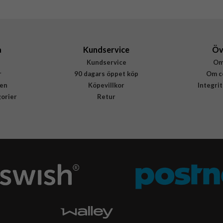
5715685001499
a
Kundservice
Öv
Kundservice
Om
r
90 dagars öppet köp
Om c
en
Köpevillkor
Integri
gorier
Retur