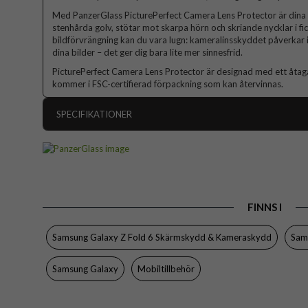
Med PanzerGlass PicturePerfect Camera Lens Protector är dina ka
stenhårda golv, stötar mot skarpa hörn och skriande nycklar i fi
bildförvrängning kan du vara lugn: kameralinsskyddet påverkar in
dina bilder – det ger dig bara lite mer sinnesfrid.
PicturePerfect Camera Lens Protector är designad med ett åtaga
kommer i FSC-certifierad förpackning som kan återvinnas.
SPECIFIKATIONER
Artikelnummer
Passar till
Produkttyp
FINNS I
Egenskaper
Färg
Samsung Galaxy Z Fold 6 Skärmskydd & Kameraskydd
Sam
Material
Samsung Galaxy
Mobiltillbehör
Varumärke
Tillverkarens art nr