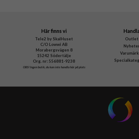
EAN
Här finns vi
Handl
Tele2 by SkalHuset
Outlet
C/O Lowwi AB
Nyhete
Morabergsvägen 8
Varumärk
15242 Södertälje
Specialkate
Org. nr: 556881-9238
OBS!
Ingen butik, du kan inte handla här på plats