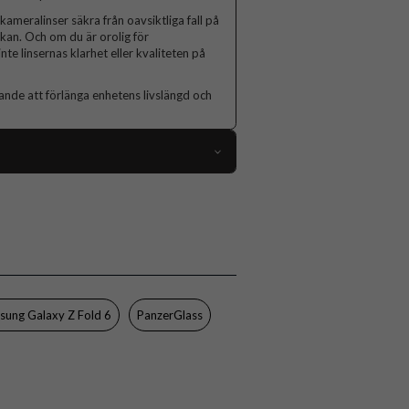
meralinser säkra från oavsiktliga fall på
ckan. Och om du är orolig för
te linsernas klarhet eller kvaliteten på
nde att förlänga enhetens livslängd och
102411
Samsung Galaxy Z Fold 6
Kameraskydd
Full size
Genomskinlig
sung Galaxy Z Fold 6
PanzerGlass
Härdat glas
PanzerGlass
7375