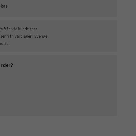
ckas
ce från vår kundtjänst
er från vårt lager i Sverige
butik
order?