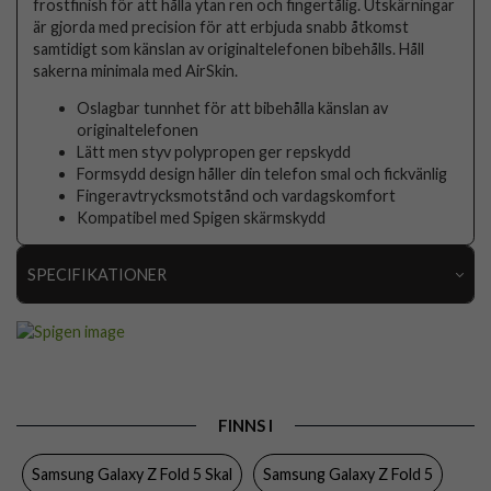
frostfinish för att hålla ytan ren och fingertålig. Utskärningar
är gjorda med precision för att erbjuda snabb åtkomst
samtidigt som känslan av originaltelefonen bibehålls. Håll
sakerna minimala med AirSkin.
Oslagbar tunnhet för att bibehålla känslan av
originaltelefonen
Lätt men styv polypropen ger repskydd
Formsydd design håller din telefon smal och fickvänlig
Fingeravtrycksmotstånd och vardagskomfort
Kompatibel med Spigen skärmskydd
SPECIFIKATIONER
Artikelnummer
88332
Passar till
Samsung Galaxy Z Fold 5
Produkttyp
Skal
FINNS I
Egenskaper
Trådlös laddning-kompatibel
Samsung Galaxy Z Fold 5 Skal
Samsung Galaxy Z Fold 5
Färg
Svart