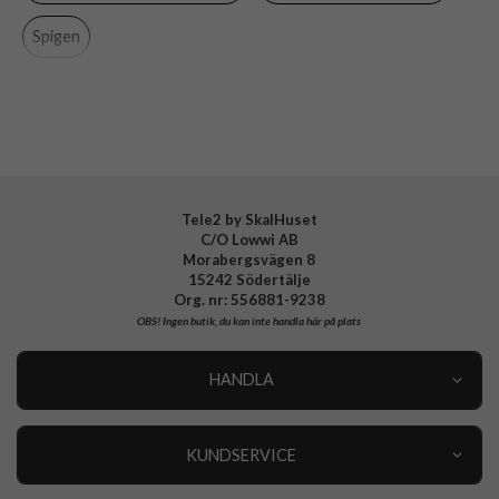
Material
Hårdplast (PC)
Spigen
Varumärke
Spigen
Tillverkarens art nr
ACS06223
EAN
8809896745673
Tele2 by SkalHuset
C/O Lowwi AB
Morabergsvägen 8
15242 Södertälje
Org. nr: 556881-9238
OBS!
Ingen butik, du kan inte handla här på plats
HANDLA
Outlet
Nyheter
KUNDSERVICE
Varumärken
Kundservice
Specialkategorier