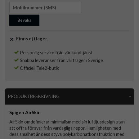
Bevaka
Finns ej i lager.
Personlig service från vår kundtjänst
Snabba leveranser från vårt lager i Sverige
Officiell Tele2-butik
PRODUKTBESKRIVNING
Spigen AirSkin
AirSkin omdefinierar minimalism med sin luftljusdesign utan
att offra försvar från vardagliga repor. Hemligheten med
dess smalhet är dess styva polykarbonatkonstruktion med