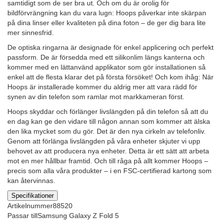
samtidigt som de ser bra ut. Och om du är orolig för
bildförvrängning kan du vara lugn: Hoops påverkar inte skärpan
på dina linser eller kvaliteten på dina foton – de ger dig bara lite
mer sinnesfrid.
De optiska ringarna är designade för enkel applicering och perfekt
passform. De är försedda med ett silikonlim längs kanterna och
kommer med en lättanvänd applikator som gör installationen så
enkel att de flesta klarar det på första försöket! Och kom ihåg: När
Hoops är installerade kommer du aldrig mer att vara rädd för
synen av din telefon som ramlar mot markkameran först.
Hoops skyddar och förlänger livslängden på din telefon så att du
en dag kan ge den vidare till någon annan som kommer att älska
den lika mycket som du gör. Det är den nya cirkeln av telefonliv.
Genom att förlänga livslängden på våra enheter skjuter vi upp
behovet av att producera nya enheter. Detta är ett sätt att arbeta
mot en mer hållbar framtid. Och till råga på allt kommer Hoops –
precis som alla våra produkter – i en FSC-certifierad kartong som
kan återvinnas.
Specifikationer
Artikelnummer
88520
Passar till
Samsung Galaxy Z Fold 5