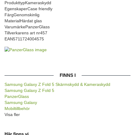
Produkttyp
Kameraskydd
Egenskaper
Case friendly
Färg
Genomskinlig
Material
Härdat glas
Varumärke
PanzerGlass
Tillverkarens art nr
457
EAN
5711724004575
FINNS I
Samsung Galaxy Z Fold 5 Skärmskydd & Kameraskydd
Samsung Galaxy Z Fold 5
PanzerGlass
Samsung Galaxy
Mobiltillbehör
Visa fler
Här finns vi