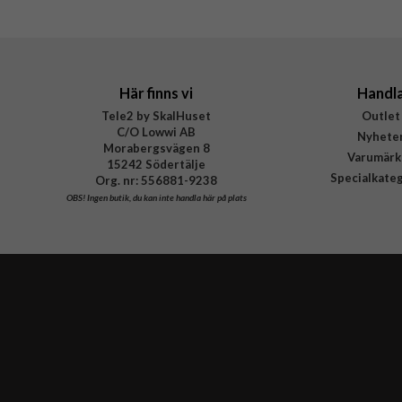
Här finns vi
Handl
Tele2 by SkalHuset
Outlet
C/O Lowwi AB
Nyhete
Morabergsvägen 8
Varumärk
15242 Södertälje
Specialkate
Org. nr: 556881-9238
OBS!
Ingen butik, du kan inte handla här på plats