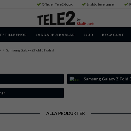
Officiell Tele2-butik
Snabba leveranser
P
TETILLBEHÖR
LADDARE & KABLAR
LJUD
BEGAGNAT
5
/
Samsung Galaxy Z Fold 5 Fodral
Samsung Galaxy Z Fold
rar
ALLA PRODUKTER