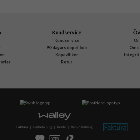
a
Kundservice
Öv
Kundservice
Om
r
90 dagars öppet köp
Om c
en
Köpevillkor
Integri
gorier
Retur