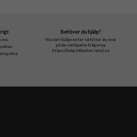
rigt
Behöver du hjälp?
 oss
Via vårt hjälpcenter så hittar du svar
på de vanligaste frågorna:
ookies
https://help.tillbehor.tele2.se
tetspolicy