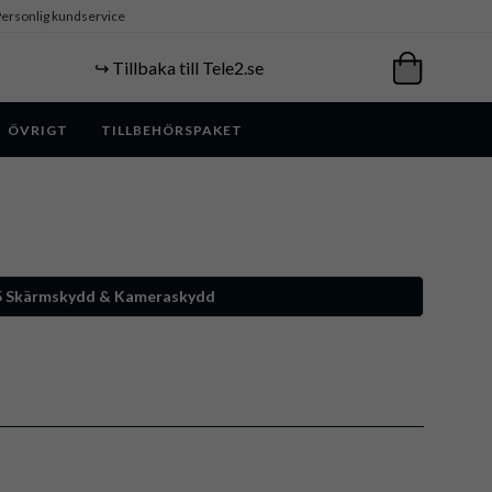
ersonlig kundservice
↪️ Tillbaka till Tele2.se
ÖVRIGT
TILLBEHÖRSPAKET
 5 Skärmskydd & Kameraskydd