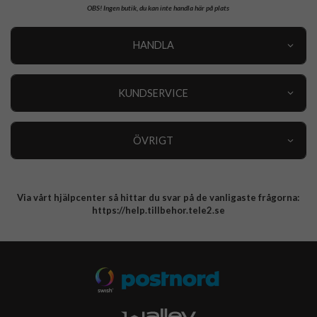
OBS!
Ingen butik, du kan inte handla här på plats
HANDLA
Outlet
Nyheter
KUNDSERVICE
Varumärken
Kundservice
Specialkategorier
90 dagars öppet köp
ÖVRIGT
Köpevillkor
Om oss
Retur
Om cookies
Via vårt hjälpcenter så hittar du svar på de vanligaste frågorna:
Integritetspolicy
https://help.tillbehor.tele2.se