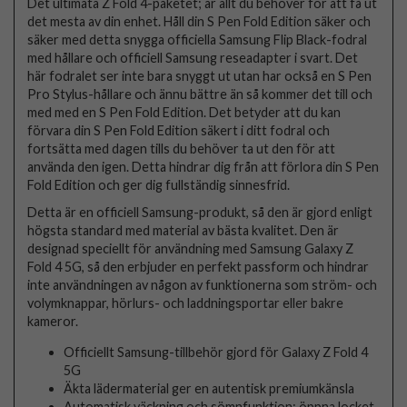
Det ultimata Z Fold 4-paketet; är allt du behöver för att få ut
det mesta av din enhet. Håll din S Pen Fold Edition säker och
säker med detta snygga officiella Samsung Flip Black-fodral
med hållare och officiell Samsung reseadapter i svart. Det
här fodralet ser inte bara snyggt ut utan har också en S Pen
Pro Stylus-hållare och ännu bättre än så kommer det till och
med med en S Pen Fold Edition. Det betyder att du kan
förvara din S Pen Fold Edition säkert i ditt fodral och
fortsätta med dagen tills du behöver ta ut den för att
använda den igen. Detta hindrar dig från att förlora din S Pen
Fold Edition och ger dig fullständig sinnesfrid.
Detta är en officiell Samsung-produkt, så den är gjord enligt
högsta standard med material av bästa kvalitet. Den är
designad speciellt för användning med Samsung Galaxy Z
Fold 4 5G, så den erbjuder en perfekt passform och hindrar
inte användningen av någon av funktionerna som ström- och
volymknappar, hörlurs- och laddningsportar eller bakre
kameror.
Officiellt Samsung-tillbehör gjord för Galaxy Z Fold 4
5G
Äkta lädermaterial ger en autentisk premiumkänsla
Automatisk väckning och sömnfunktion; öppna locket