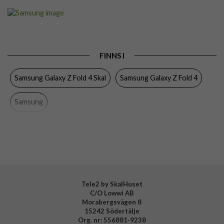
Artikelnummer
76918
Passar till
Samsung Galaxy Z Fold 4
Produkttyp
Skal
FINNS I
Egenskaper
Slimmad
Samsung Galaxy Z Fold 4 Skal
Samsung Galaxy Z Fold 4
Färg
Svart
Material
Plast
Samsung
Varumärke
Samsung
Tillverkarens art nr
EF-OF93KKBEGWW
EAN
8806094636918
Tele2 by SkalHuset
C/O Lowwi AB
Morabergsvägen 8
15242 Södertälje
Org. nr: 556881-9238