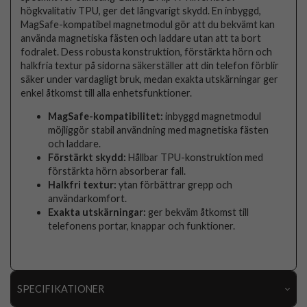
högkvalitativ TPU, ger det långvarigt skydd. En inbyggd,
MagSafe-kompatibel magnetmodul gör att du bekvämt kan
använda magnetiska fästen och laddare utan att ta bort
fodralet. Dess robusta konstruktion, förstärkta hörn och
halkfria textur på sidorna säkerställer att din telefon förblir
säker under vardagligt bruk, medan exakta utskärningar ger
enkel åtkomst till alla enhetsfunktioner.
MagSafe-kompatibilitet:
inbyggd magnetmodul
möjliggör stabil användning med magnetiska fästen
och laddare.
Förstärkt skydd:
Hållbar TPU-konstruktion med
förstärkta hörn absorberar fall.
Halkfri textur:
ytan förbättrar grepp och
användarkomfort.
Exakta utskärningar:
ger bekväm åtkomst till
telefonens portar, knappar och funktioner.
SPECIFIKATIONER