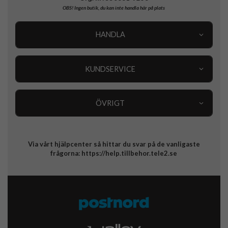
OBS!
Ingen butik, du kan inte handla här på plats
HANDLA
Outlet
Nyheter
KUNDSERVICE
Varumärken
Kundservice
Specialkategorier
90 dagars öppet köp
ÖVRIGT
Köpevillkor
Om oss
Retur
Om cookies
Via vårt hjälpcenter så hittar du svar på de vanligaste
Integritetspolicy
frågorna:
https://help.tillbehor.tele2.se