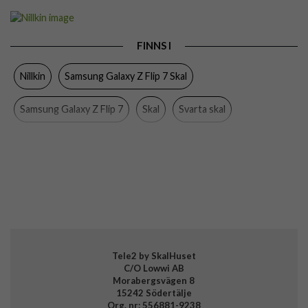
Artikelnummer
112127
Passar till
Samsung Galaxy Z Flip 7
FINNS I
Produkttyp
Skal
Nillkin
Samsung Galaxy Z Flip 7 Skal
Egenskaper
MagSafe-kompatibel
Färg
Genomskinlig, Svart
Samsung Galaxy Z Flip 7
Skal
Svarta skal
Material
Hårdplast (PC), Mjukplast (TPU)
MagSafe-kompatibla skal och fodral
Varumärke
Nillkin
EAN
6902048299481
Tele2 by SkalHuset
C/O Lowwi AB
Morabergsvägen 8
15242 Södertälje
Org. nr: 556881-9238