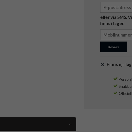
eller via SMS. 
finns i lager.
Bevaka
Finns ej i lag
Personli
Snabba l
Officiel