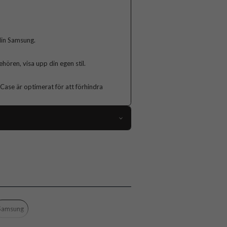
din Samsung.
hören, visa upp din egen stil.
Case är optimerat för att förhindra
109372
Samsung Galaxy Z Flip 7
Skal
MagSafe-kompatibel
Genomskinlig
Samsung
Hårdplast (PC)