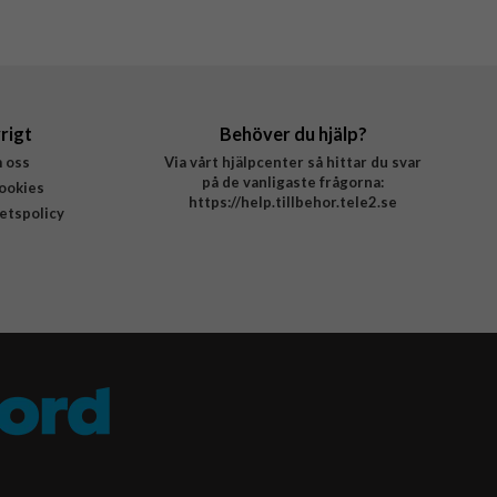
rigt
Behöver du hjälp?
 oss
Via vårt hjälpcenter så hittar du svar
på de vanligaste frågorna:
ookies
https://help.tillbehor.tele2.se
tetspolicy