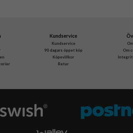
Samsung
GP-FFF766YCATW
4897138060480
a
Kundservice
Öv
Kundservice
Om
r
90 dagars öppet köp
Om c
en
Köpevillkor
Integri
gorier
Retur