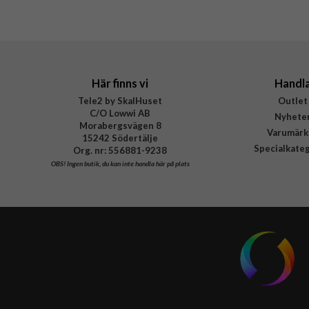
Varumärke
Tillverkarens art nr
EAN
Här finns vi
Handl
Tele2 by SkalHuset
Outlet
C/O Lowwi AB
Nyhete
Morabergsvägen 8
Varumärk
15242 Södertälje
Specialkate
Org. nr: 556881-9238
OBS!
Ingen butik, du kan inte handla här på plats