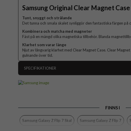
Samsung Original Clear Magnet Case
Tunt, snyggt och strålande
Det tunna och smala skalet synliggör den fantastiska färgen på 
Kombinera och matcha med magneter
Fäst på en mängd olika magnetiska tillbehör. Blanda magnettillbe
Klarhet som varar länge
Njut av långvarig klarhet med Clear Magnet Case. Clear Magnet 
gulnande över tid.
SPECIFIKATIONER
Artikelnummer
Passar till
Produkttyp
FINNS I
Egenskaper
Färg
Samsung Galaxy Z Flip 7 Skal
Samsung Galaxy Z Flip 7
Material