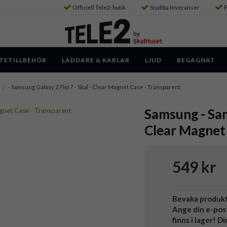
Officiell Tele2-butik
Snabba leveranser
P
TETILLBEHÖR
LADDARE & KABLAR
LJUD
BEGAGNAT
/
- Samsung Galaxy Z Flip 7 - Skal - Clear Magnet Case - Transparent
Samsung - Sam
Clear Magnet 
549 kr
Bevaka produk
Ange din e-pos
finns i lager! D