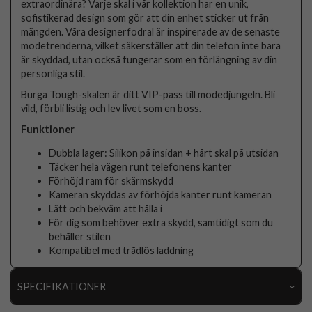
extraordinära? Varje skal i vår kollektion har en unik,
sofistikerad design som gör att din enhet sticker ut från
mängden. Våra designerfodral är inspirerade av de senaste
modetrenderna, vilket säkerställer att din telefon inte bara
är skyddad, utan också fungerar som en förlängning av din
personliga stil.
Burga Tough-skalen är ditt VIP-pass till modedjungeln. Bli
vild, förbli listig och lev livet som en boss.
Funktioner
Dubbla lager: Silikon på insidan + hårt skal på utsidan
Täcker hela vägen runt telefonens kanter
Förhöjd ram för skärmskydd
Kameran skyddas av förhöjda kanter runt kameran
Lätt och bekväm att hålla i
För dig som behöver extra skydd, samtidigt som du
behåller stilen
Kompatibel med trådlös laddning
SPECIFIKATIONER