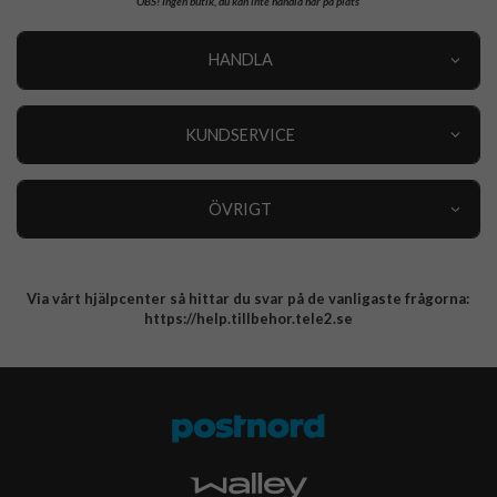
OBS!
Ingen butik, du kan inte handla här på plats
HANDLA
Outlet
Nyheter
KUNDSERVICE
Varumärken
Kundservice
Specialkategorier
90 dagars öppet köp
ÖVRIGT
Köpevillkor
Om oss
Retur
Om cookies
Via vårt hjälpcenter så hittar du svar på de vanligaste frågorna:
Integritetspolicy
https://help.tillbehor.tele2.se