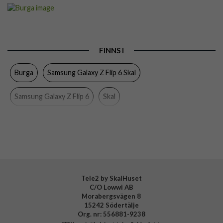
Artikelnummer
118401
Passar till
Samsung Galaxy Z Flip 6
Produkttyp
Skal
FINNS I
Färg
Flerfärgad
Burga
Samsung Galaxy Z Flip 6 Skal
Material
Hårdplast (PC), Mjukplast (TPU)
Varumärke
Burga
Samsung Galaxy Z Flip 6
Skal
Tillverkarens art nr
946429
EAN
4772229464296
Tele2 by SkalHuset
C/O Lowwi AB
Morabergsvägen 8
15242 Södertälje
Org. nr: 556881-9238