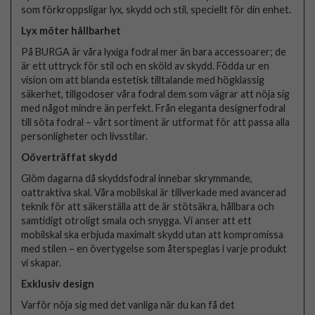
som förkroppsligar lyx, skydd och stil, speciellt för din enhet.
Lyx möter hållbarhet
På BURGA är våra lyxiga fodral mer än bara accessoarer; de
är ett uttryck för stil och en sköld av skydd. Födda ur en
vision om att blanda estetisk tilltalande med högklassig
säkerhet, tillgodoser våra fodral dem som vägrar att nöja sig
med något mindre än perfekt. Från eleganta designerfodral
till söta fodral – vårt sortiment är utformat för att passa alla
personligheter och livsstilar.
Oöverträffat skydd
Glöm dagarna då skyddsfodral innebar skrymmande,
oattraktiva skal. Våra mobilskal är tillverkade med avancerad
teknik för att säkerställa att de är stötsäkra, hållbara och
samtidigt otroligt smala och snygga. Vi anser att ett
mobilskal ska erbjuda maximalt skydd utan att kompromissa
med stilen – en övertygelse som återspeglas i varje produkt
vi skapar.
Exklusiv design
Varför nöja sig med det vanliga när du kan få det