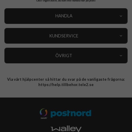
OBS!
Ingen butik, du kan inte handla här på plats
HANDLA
Outlet
Nyheter
KUNDSERVICE
Varumärken
Kundservice
Specialkategorier
90 dagars öppet köp
ÖVRIGT
Köpevillkor
Om oss
Retur
Om cookies
Via vårt hjälpcenter så hittar du svar på de vanligaste frågorna:
Integritetspolicy
https://help.tillbehor.tele2.se