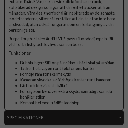
extraordinära? Varje skal i vår kollektion har en unik,
sofistikerad design som gör att din enhet sticker ut från
mängden. Våra designerfodral är inspirerade av de senaste
modetrenderna, vilket säkerställer att din telefon inte bara
är skyddad, utan också fungerar som en förlängning av din
personliga stil.
Burga Tough-skalen är ditt VIP-pass till modedjungeln. Bli
vild, förbli listig och lev livet som en boss.
Funktioner
Dubbla lager: Silikon på insidan + hårt skal på utsidan
Täcker hela vägen runt telefonens kanter
Förhöjd ram för skärmskydd
Kameran skyddas av förhöjda kanter runt kameran
Lätt och bekväm att hålla i
För dig som behöver extra skydd, samtidigt som du
behåller stilen
Kompatibel med trådlös laddning
SPECIFIKATIONER