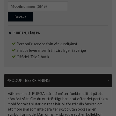
Bevaka
Finns ej i lager.
Personlig service från vår kundtjänst
Snabba leveranser från vårt lager i Sverige
Officiell Tele2-butik
PRODUKTBESKRIVNING
Välkommen till BURGA, där stil möter funktionalitet på ett
sömlöst sätt. Om du outtröttligt har letat efter det perfekta
mobilfodralet slutar din resa här. Vi förstår din önskan om
ett mobilskal som inte bara ger skydd utan också är en
symbol för mode. Därför har vi skräddarsytt en kollektion