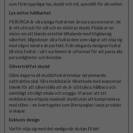
som förkroppsligar lyx, skydd och stil, speciellt för din enhet.
Lyx möter hållbarhet
På BURGA är våra lyxiga fodral mer än bara accessoarer; de
är ett uttryck för stil och en sköld av skydd. Födda ur en
vision om att blanda estetisk tilltalande med högklassig
säkerhet, tillgodoser våra fodral dem som vägrar att nöja sig
med något mindre än perfekt. Från eleganta designerfodral
till söta fodral – vårt sortiment är utformat för att passa alla
personligheter och livsstilar.
Oöverträffat skydd
Glöm dagarna då skyddsfodral innebar skrymmande,
oattraktiva skal. Våra mobilskal är tillverkade med avancerad
teknik för att säkerställa att de är stötsäkra, hållbara och
samtidigt otroligt smala och snygga. Vi anser att ett
mobilskal ska erbjuda maximalt skydd utan att kompromissa
med stilen – en övertygelse som återspeglas i varje produkt
vi skapar.
Exklusiv design
Varför nöja sig med det vanliga när du kan få det