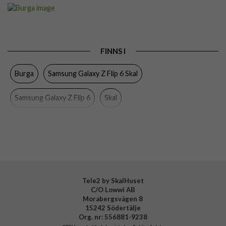
Artikelnummer
118397
Passar till
Samsung Galaxy Z Flip 6
Produkttyp
Skal
FINNS I
Färg
Flerfärgad
Burga
Samsung Galaxy Z Flip 6 Skal
Material
Hårdplast (PC), Mjukplast (TPU)
Varumärke
Burga
Samsung Galaxy Z Flip 6
Skal
Tillverkarens art nr
947204
EAN
4772229472048
Tele2 by SkalHuset
C/O Lowwi AB
Morabergsvägen 8
15242 Södertälje
Org. nr: 556881-9238