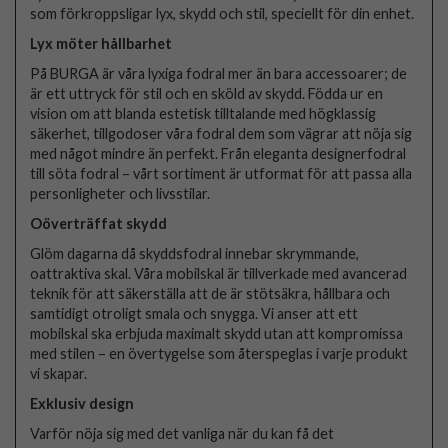
som förkroppsligar lyx, skydd och stil, speciellt för din enhet.
Lyx möter hållbarhet
På BURGA är våra lyxiga fodral mer än bara accessoarer; de
är ett uttryck för stil och en sköld av skydd. Födda ur en
vision om att blanda estetisk tilltalande med högklassig
säkerhet, tillgodoser våra fodral dem som vägrar att nöja sig
med något mindre än perfekt. Från eleganta designerfodral
till söta fodral – vårt sortiment är utformat för att passa alla
personligheter och livsstilar.
Oöverträffat skydd
Glöm dagarna då skyddsfodral innebar skrymmande,
oattraktiva skal. Våra mobilskal är tillverkade med avancerad
teknik för att säkerställa att de är stötsäkra, hållbara och
samtidigt otroligt smala och snygga. Vi anser att ett
mobilskal ska erbjuda maximalt skydd utan att kompromissa
med stilen – en övertygelse som återspeglas i varje produkt
vi skapar.
Exklusiv design
Varför nöja sig med det vanliga när du kan få det