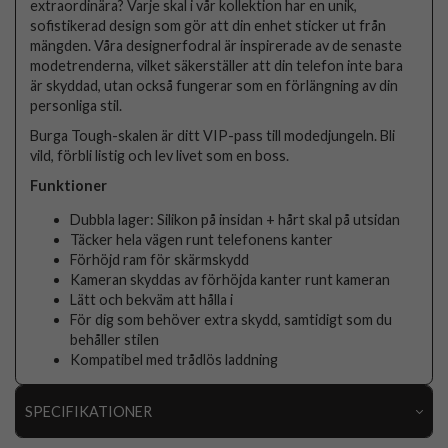
extraordinära? Varje skal i vår kollektion har en unik,
sofistikerad design som gör att din enhet sticker ut från
mängden. Våra designerfodral är inspirerade av de senaste
modetrenderna, vilket säkerställer att din telefon inte bara
är skyddad, utan också fungerar som en förlängning av din
personliga stil.
Burga Tough-skalen är ditt VIP-pass till modedjungeln. Bli
vild, förbli listig och lev livet som en boss.
Funktioner
Dubbla lager: Silikon på insidan + hårt skal på utsidan
Täcker hela vägen runt telefonens kanter
Förhöjd ram för skärmskydd
Kameran skyddas av förhöjda kanter runt kameran
Lätt och bekväm att hålla i
För dig som behöver extra skydd, samtidigt som du
behåller stilen
Kompatibel med trådlös laddning
SPECIFIKATIONER