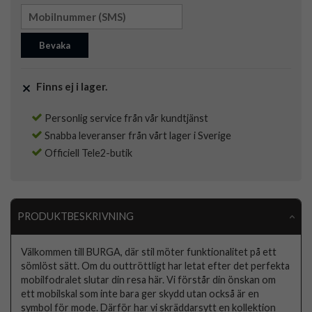
Bevaka
Finns ej i lager.
Personlig service från vår kundtjänst
Snabba leveranser från vårt lager i Sverige
Officiell Tele2-butik
PRODUKTBESKRIVNING
Välkommen till BURGA, där stil möter funktionalitet på ett
sömlöst sätt. Om du outtröttligt har letat efter det perfekta
mobilfodralet slutar din resa här. Vi förstår din önskan om
ett mobilskal som inte bara ger skydd utan också är en
symbol för mode. Därför har vi skräddarsytt en kollektion