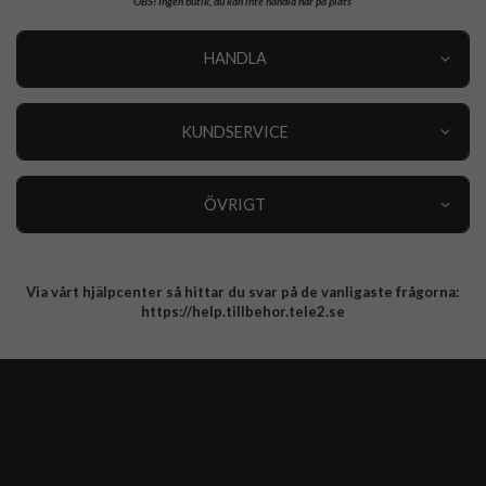
OBS!
Ingen butik, du kan inte handla här på plats
HANDLA
Outlet
Nyheter
KUNDSERVICE
Varumärken
Kundservice
Specialkategorier
90 dagars öppet köp
ÖVRIGT
Köpevillkor
Om oss
Retur
Om cookies
Via vårt hjälpcenter så hittar du svar på de vanligaste frågorna:
Integritetspolicy
https://help.tillbehor.tele2.se