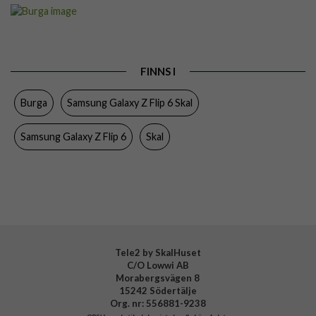
Artikelnummer
118385
Passar till
Samsung Galaxy Z Flip 6
Produkttyp
Skal
FINNS I
Färg
Flerfärgad
Burga
Samsung Galaxy Z Flip 6 Skal
Material
Hårdplast (PC), Mjukplast (TPU)
Varumärke
Burga
Samsung Galaxy Z Flip 6
Skal
Tillverkarens art nr
946934
EAN
4772229469345
Tele2 by SkalHuset
C/O Lowwi AB
Morabergsvägen 8
15242 Södertälje
Org. nr: 556881-9238