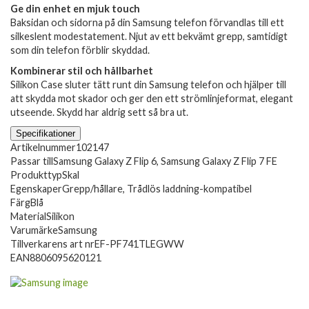
Ge din enhet en mjuk touch
Baksidan och sidorna på din Samsung telefon förvandlas till ett
silkeslent modestatement. Njut av ett bekvämt grepp, samtidigt
som din telefon förblir skyddad.
Kombinerar stil och hållbarhet
Silikon Case sluter tätt runt din Samsung telefon och hjälper till
att skydda mot skador och ger den ett strömlinjeformat, elegant
utseende. Skydd har aldrig sett så bra ut.
Specifikationer
Artikelnummer
102147
Passar till
Samsung Galaxy Z Flip 6, Samsung Galaxy Z Flip 7 FE
Produkttyp
Skal
Egenskaper
Grepp/hållare, Trådlös laddning-kompatibel
Färg
Blå
Material
Silikon
Varumärke
Samsung
Tillverkarens art nr
EF-PF741TLEGWW
EAN
8806095620121