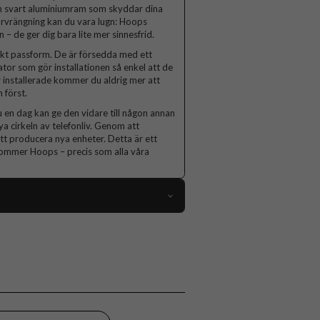
 en svart aluminiumram som skyddar dina
förvrängning kan du vara lugn: Hoops
 – de ger dig bara lite mer sinnesfrid.
fekt passform. De är försedda med ett
or som gör installationen så enkel att de
r installerade kommer du aldrig mer att
 först.
u en dag kan ge den vidare till någon annan
a cirkeln av telefonliv. Genom att
tt producera nya enheter. Detta är ett
t kommer Hoops – precis som alla våra
102408
axy Z Flip 6, Samsung Galaxy Z Flip 7 FE
Kameraskydd
Full size
Genomskinlig