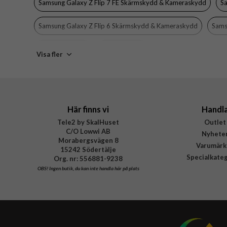
Samsung Galaxy Z Flip 7 FE Skärmskydd & Kameraskydd
Sa
Material
Samsung Galaxy Z Flip 6 Skärmskydd & Kameraskydd
Sams
Varumärke
Tillverkarens art nr
Samsung Galaxy
Mobiltillbehör
Visa fler
EAN
Här finns vi
Handl
Tele2 by SkalHuset
Outlet
C/O Lowwi AB
Nyhete
Morabergsvägen 8
Varumärk
15242 Södertälje
Specialkate
Org. nr: 556881-9238
OBS!
Ingen butik, du kan inte handla här på plats