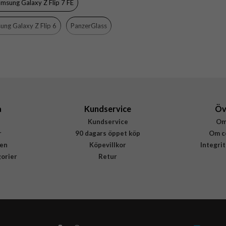
msung Galaxy Z Flip 7 FE
Härdat glas
ung Galaxy Z Flip 6
PanzerGlass
PanzerGlass
7372
5715685001468
a
Kundservice
Öv
Kundservice
Om
r
90 dagars öppet köp
Om c
en
Köpevillkor
Integri
gorier
Retur