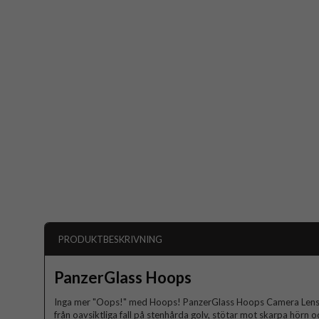
PRODUKTBESKRIVNING
PanzerGlass Hoops
Inga mer "Oops!" med Hoops! PanzerGlass Hoops Camera Lens P
från oavsiktliga fall på stenhårda golv, stötar mot skarpa hörn o