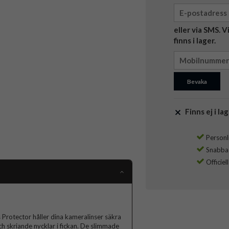
eller via SMS. 
finns i lager.
Bevaka
Finns ej i lag
Personli
Snabba l
Officiel
rotector håller dina kameralinser säkra
ch skriande nycklar i fickan. De slimmade