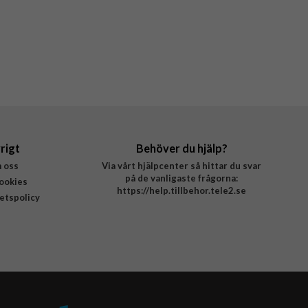
rigt
Behöver du hjälp?
 oss
Via vårt hjälpcenter så hittar du svar
på de vanligaste frågorna:
ookies
https://help.tillbehor.tele2.se
tetspolicy