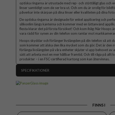
optiska ringarna är utrustade med rep- och stöttåligt glas och
linser samtidigt som de ser bra ut. Och om du är orolig för bild
påverkar inte skärpan på dina linser eller kvaliteten på dina foton
De optiska ringarna är designade för enkel applicering och per
silikonlim längs kanterna och kommer med en lättanvänd applikat
flesta klarar det på första försöket! Och kom ihåg: När Hoops ä
vara rädd för synen av din telefon som ramlar mot markkameran
Hoops skyddar och förlänger livslängden på din telefon så att d
som kommer att älska den lika mycket som du gör. Det är den ny
förlänga livslängden på våra enheter skjuter vi upp behovet av a
sätt att arbeta mot en mer hållbar framtid. Och till råga på all
produkter – i en FSC-certifierad kartong som kan återvinnas.
SPECIFIKATIONER
Artikelnummer
Passar till
Samsung Gal
Produkttyp
FINNS I
Egenskaper
Färg