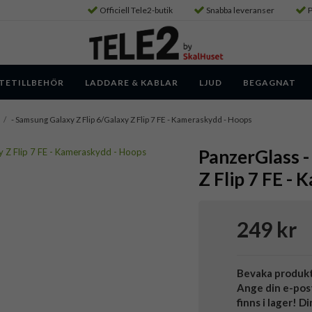
Officiell Tele2-butik
Snabba leveranser
P
TETILLBEHÖR
LADDARE & KABLAR
LJUD
BEGAGNAT
/
- Samsung Galaxy Z Flip 6/Galaxy Z Flip 7 FE - Kameraskydd - Hoops
PanzerGlass -
Z Flip 7 FE -
249 kr
Bevaka produk
Ange din e-pos
finns i lager! D