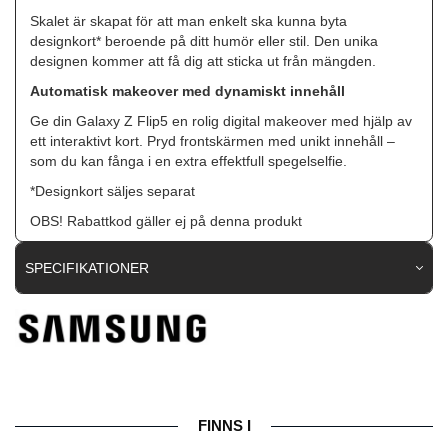
Skalet är skapat för att man enkelt ska kunna byta
designkort* beroende på ditt humör eller stil. Den unika
designen kommer att få dig att sticka ut från mängden.
Automatisk makeover med dynamiskt innehåll
Ge din Galaxy Z Flip5 en rolig digital makeover med hjälp av
ett interaktivt kort. Pryd frontskärmen med unikt innehåll –
som du kan fånga i en extra effektfull spegelselfie.
*Designkort säljes separat
OBS! Rabattkod gäller ej på denna produkt
SPECIFIKATIONER
Artikelnummer
88376
Passar till
Samsung Galaxy Z Flip 5
Produkttyp
Skal
Egenskaper
Trådlös laddning-kompatibel
FINNS I