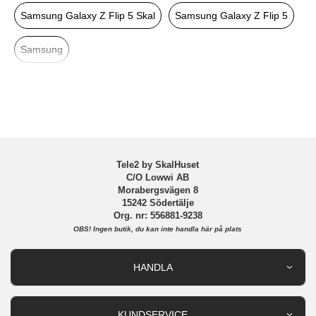
Färg
Genomskinlig
Samsung Galaxy Z Flip 5 Skal
Samsung Galaxy Z Flip 5
Material
Hårdplast (PC)
Samsung
Varumärke
Samsung
Tillverkarens art nr
EF-ZF731CTEGWW
EAN
8806095070964
Tele2 by SkalHuset
C/O Lowwi AB
Morabergsvägen 8
15242 Södertälje
Org. nr: 556881-9238
OBS!
Ingen butik, du kan inte handla här på plats
HANDLA
Outlet
Nyheter
KUNDSERVICE