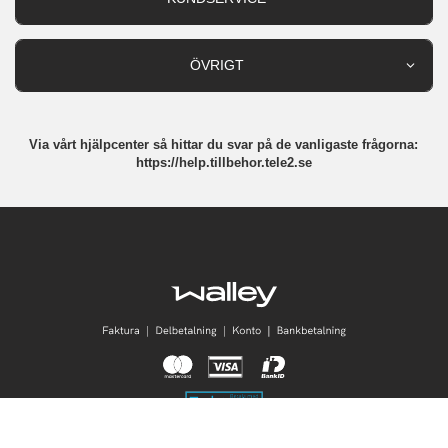
Varumärken
Kundservice
Specialkategorier
90 dagars öppet köp
ÖVRIGT
Köpevillkor
Om oss
Retur
Om cookies
Via vårt hjälpcenter så hittar du svar på de vanligaste frågorna:
Integritetspolicy
https://help.tillbehor.tele2.se