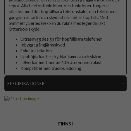
repor. Alla telefonfunktioner och funktioner fungerar
sömlöst med det hopfällbara telefonskalet och telefonens
gångjärn är täckt och skyddat när det är hopfällt. Med
Symmetry Series Flex kan du räkna med legendariskt
Otterbox-skydd.
Ultrasnygg design för hopfällbara telefoner
Inbyggt gångjärnsskydd
Enkel installation
Upphöjda kanter skyddar kamera och skärm
Tillverkar med mer än 40% återvunnen plast
Kompatibel med trådlös laddning
SPECIFIKATIONER
Artikelnummer
75742
Passar till
Samsung Galaxy Z Flip 4
Produkttyp
Skal
FINNS I
Egenskaper
Trådlös laddning-kompatibel