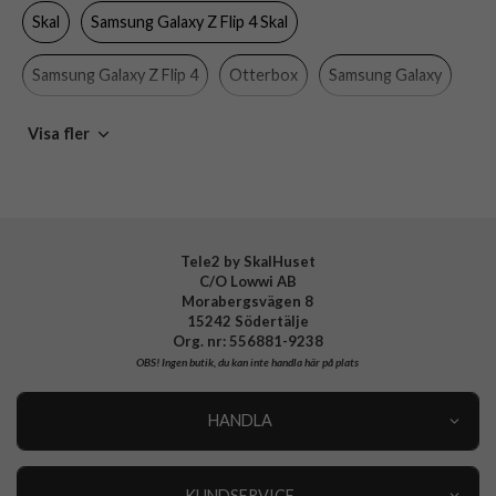
Skal
Samsung Galaxy Z Flip 4 Skal
Färg
Blå
Material
Gummi, Hårdplast (PC)
Samsung Galaxy Z Flip 4
Otterbox
Samsung Galaxy
Varumärke
Otterbox
Mobiltillbehör
Visa fler
Tillverkarens art nr
77-90443
EAN
840304704750
Tele2 by SkalHuset
C/O Lowwi AB
Morabergsvägen 8
15242 Södertälje
Org. nr: 556881-9238
OBS!
Ingen butik, du kan inte handla här på plats
HANDLA
Outlet
Nyheter
KUNDSERVICE