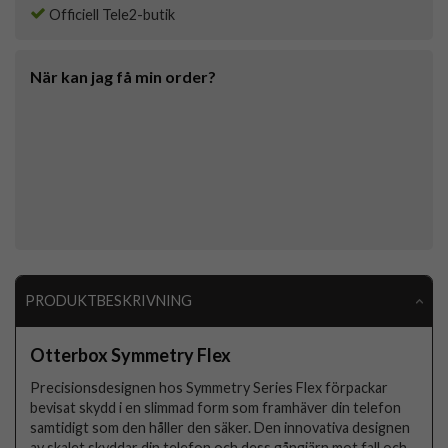
Officiell Tele2-butik
När kan jag få min order?
PRODUKTBESKRIVNING
Otterbox Symmetry Flex
Precisionsdesignen hos Symmetry Series Flex förpackar
bevisat skydd i en slimmad form som framhäver din telefon
samtidigt som den håller den säker. Den innovativa designen
av skalet skyddar din telefon och dess gångjärn mot fall och