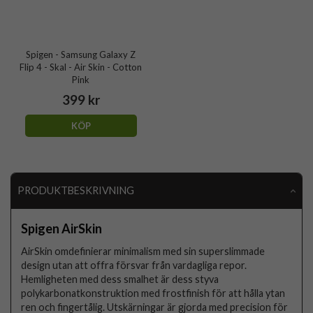
Spigen - Samsung Galaxy Z
Flip 4 - Skal - Air Skin - Cotton
Pink
399 kr
KÖP
PRODUKTBESKRIVNING
Spigen AirSkin
AirSkin omdefinierar minimalism med sin superslimmade
design utan att offra försvar från vardagliga repor.
Hemligheten med dess smalhet är dess styva
polykarbonatkonstruktion med frostfinish för att hålla ytan
ren och fingertålig. Utskärningar är gjorda med precision för