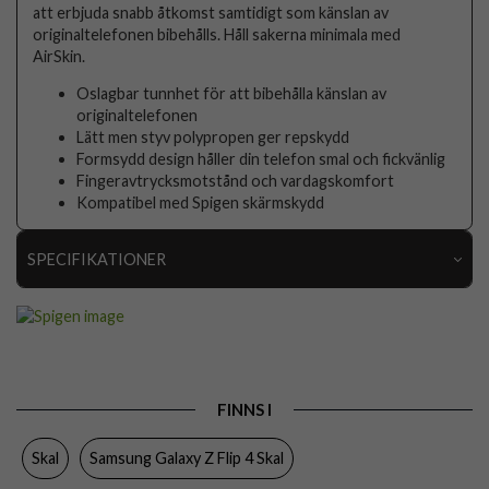
att erbjuda snabb åtkomst samtidigt som känslan av
originaltelefonen bibehålls. Håll sakerna minimala med
AirSkin.
Oslagbar tunnhet för att bibehålla känslan av
originaltelefonen
Lätt men styv polypropen ger repskydd
Formsydd design håller din telefon smal och fickvänlig
Fingeravtrycksmotstånd och vardagskomfort
Kompatibel med Spigen skärmskydd
SPECIFIKATIONER
Artikelnummer
75729
Passar till
Samsung Galaxy Z Flip 4
Produkttyp
Skal
FINNS I
Egenskaper
Trådlös laddning-kompatibel
Skal
Samsung Galaxy Z Flip 4 Skal
Färg
Blå