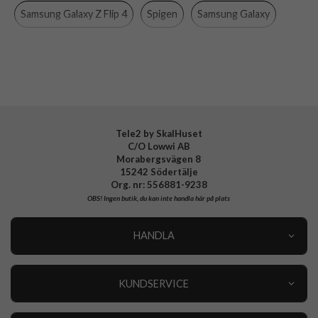
Material
Hårdplast (PC)
Samsung Galaxy Z Flip 4
Spigen
Samsung Galaxy
Varumärke
Spigen
Mobiltillbehör
Tillverkarens art nr
ACS05172
EAN
8809811866148
Tele2 by SkalHuset
C/O Lowwi AB
Morabergsvägen 8
15242 Södertälje
Org. nr: 556881-9238
OBS!
Ingen butik, du kan inte handla här på plats
HANDLA
Outlet
Nyheter
KUNDSERVICE
Varumärken
Kundservice
Specialkategorier