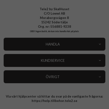
Tele2 by SkalHuset
C/O Lowwi AB
Morabergsvägen 8
15242 Södertälje
Org. nr: 556881-9238
OBS!
Ingen butik, du kan inte handla här på plats
HANDLA
Outlet
Nyheter
KUNDSERVICE
Varumärken
Kundservice
Specialkategorier
90 dagars öppet köp
ÖVRIGT
Köpevillkor
Om oss
Retur
Om cookies
Via vårt hjälpcenter så hittar du svar på de vanligaste frågorna:
Integritetspolicy
https://help.tillbehor.tele2.se