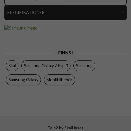
SPECIFIKATIONER
Artikelnummer
68784
Passar till
Samsung Galaxy Z Flip 3
Produkttyp
Skal
FINNS I
Egenskaper
Grepp/hållare
Skal
Samsung Galaxy Z Flip 3
Samsung
Färg
Genomskinlig
Material
Hårdplast (PC)
Samsung Galaxy
Mobiltillbehör
Varumärke
Samsung
Tillverkarens art nr
EF-QF711CTEGWW
EAN
8806092641075
Tele2 by SkalHuset