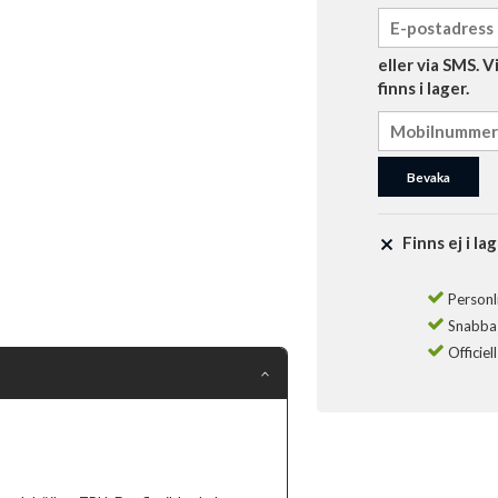
eller via SMS. 
finns i lager.
Bevaka
Finns ej i lag
Personli
Snabba l
Officiel