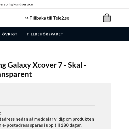
ersonlig kundservice
↪️ Tillbaka till Tele2.se
ÖVRIGT
TILLBEHÖRSPAKET
g Galaxy Xcover 7 - Skal -
ansparent
t
tadress nedan så meddelar vi dig om produkten
in e-postadress sparas i upp till 180 dagar.