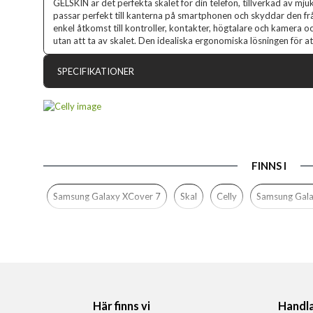
GELSKIN är det perfekta skalet för din telefon, tillverkad av mju
passar perfekt till kanterna på smartphonen och skyddar den frå
enkel åtkomst till kontroller, kontakter, högtalare och kamera o
utan att ta av skalet. Den idealiska ergonomiska lösningen för 
SPECIFIKATIONER
Artikelnummer
Passar till
Produkttyp
FINNS I
Egenskaper
Färg
Samsung Galaxy XCover 7
Skal
Celly
Samsung Gal
Material
Varumärke
Tillverkarens art nr
EAN
Här finns vi
Handl