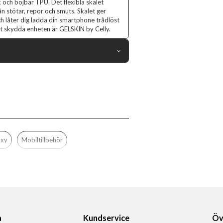
k och böjbar TPU. Det flexibla skalet
n stötar, repor och smuts. Skalet ger
ch låter dig ladda din smartphone trådlöst
att skydda enheten är GELSKIN by Celly.
103806
Samsung Galaxy XCover 7
Skal
Trådlös laddning-kompatibel
Genomskinlig
axy
Mobiltillbehör
Mjukplast (TPU)
Celly
GELSKIN1070
8021735208402
a
Kundservice
Öv