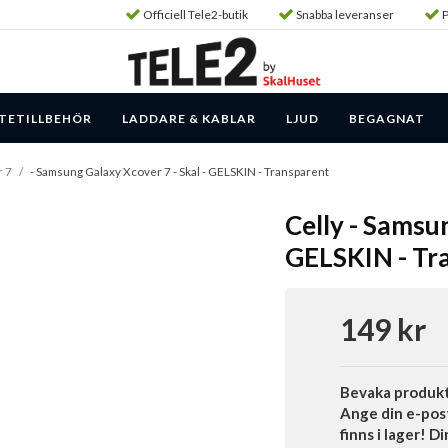
Officiell Tele2-butik
Snabba leveranser
P
TETILLBEHÖR
LADDARE & KABLAR
LJUD
BEGAGNAT
r 7
/
- Samsung Galaxy Xcover 7 - Skal - GELSKIN - Transparent
Celly - Samsun
GELSKIN - Tr
149 kr
Bevaka produk
Ange din e-pos
finns i lager! D