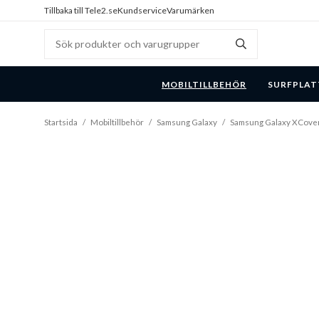
Tillbaka till Tele2.se
Kundservice
Varumärken
MOBILTILLBEHÖR
SURFPLAT
Startsida
/
Mobiltillbehör
/
Samsung Galaxy
/
Samsung Galaxy XCove