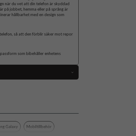
ugn när du vet att din telefon är skyddad
är på jobbet, hemma eller på språng är
binerar hållbarhet med en design som
elefon, så att den förblir säker mot repor
kt passform som bibehåller enhetens
106495
Samsung Galaxy Xcover 6 Pro
Skal
Stöttålig
Svart
ng Galaxy
Mobiltillbehör
Hårdplast (PC), Mjukplast (TPU)