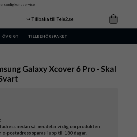
ersonlig kundservice
↪️ Tillbaka till Tele2.se
ÖVRIGT
TILLBEHÖRSPAKET
sung Galaxy Xcover 6 Pro - Skal
 Svart
t
tadress nedan så meddelar vi dig om produkten
in e-postadress sparas i upp till 180 dagar.