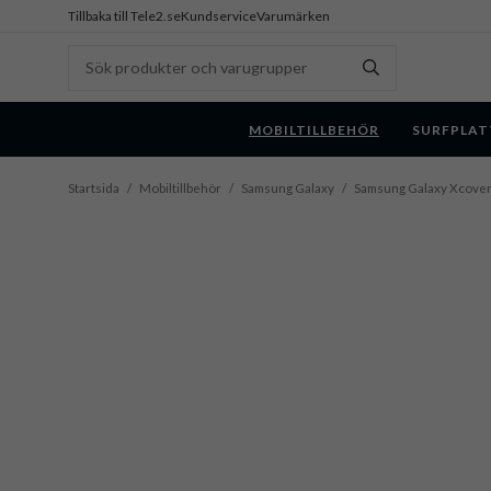
Tillbaka till Tele2.se
Kundservice
Varumärken
MOBILTILLBEHÖR
SURFPLAT
Startsida
/
Mobiltillbehör
/
Samsung Galaxy
/
Samsung Galaxy Xcover