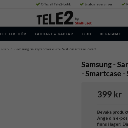
Officiell Tele2-butik
Snabba leveranser
P
TETILLBEHÖR
LADDARE & KABLAR
LJUD
BEGAGNAT
 6 Pro
/
- Samsung Galaxy Xcover 6 Pro - Skal - Smartcase - Svart
Samsung - Sam
- Smartcase -
399 kr
Bevaka produk
Ange din e-pos
finns i lager! D