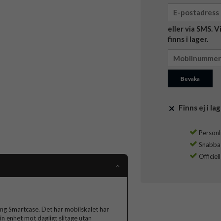
eller via SMS. 
finns i lager.
Bevaka
Finns ej i lag
Personli
Snabba l
Officiel
ng Smartcase. Det här mobilskalet har
in enhet mot dagligt slitage utan