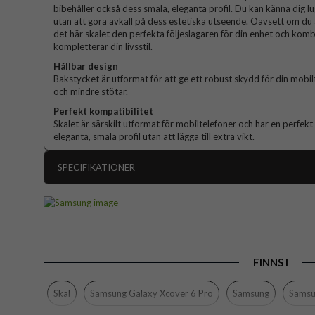
bibehåller också dess smala, eleganta profil. Du kan känna dig l
utan att göra avkall på dess estetiska utseende. Oavsett om du 
det här skalet den perfekta följeslagaren för din enhet och kom
kompletterar din livsstil.
Hållbar design
Bakstycket är utformat för att ge ett robust skydd för din mobilt
och mindre stötar.
Perfekt kompatibilitet
Skalet är särskilt utformat för mobiltelefoner och har en perfe
eleganta, smala profil utan att lägga till extra vikt.
SPECIFIKATIONER
Artikelnummer
Passar till
Produkttyp
FINNS I
Egenskaper
Färg
Skal
Samsung Galaxy Xcover 6 Pro
Samsung
Samsu
Material