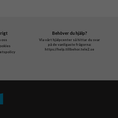
rigt
Behöver du hjälp?
 oss
Via vårt hjälpcenter så hittar du svar
på de vanligaste frågorna:
ookies
https://help.tillbehor.tele2.se
tetspolicy