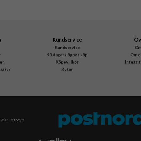
Samsung
EF-PG736CBEBWW
8806094606928
a
Kundservice
Öv
Kundservice
Om
r
90 dagars öppet köp
Om c
en
Köpevillkor
Integri
gorier
Retur