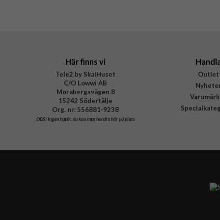
Varumärke
Tillverkarens art nr
EAN
Här finns vi
Handl
Tele2 by SkalHuset
Outlet
C/O Lowwi AB
Nyhete
Morabergsvägen 8
Varumärk
15242 Södertälje
Specialkate
Org. nr: 556881-9238
OBS!
Ingen butik, du kan inte handla här på plats