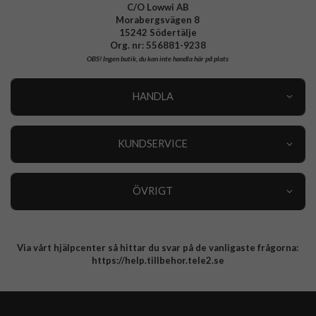
C/O Lowwi AB
Morabergsvägen 8
15242 Södertälje
Org. nr: 556881-9238
OBS!
Ingen butik, du kan inte handla här på plats
HANDLA
Outlet
Nyheter
KUNDSERVICE
Varumärken
Kundservice
Specialkategorier
90 dagars öppet köp
ÖVRIGT
Köpevillkor
Om oss
Retur
Om cookies
Via vårt hjälpcenter så hittar du svar på de vanligaste frågorna:
Integritetspolicy
https://help.tillbehor.tele2.se