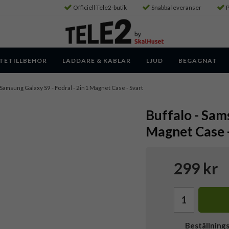
Officiell Tele2-butik
Snabba leveranser
P
TETILLBEHÖR
LADDARE & KABLAR
LJUD
BEGAGNAT
 Samsung Galaxy S9 - Fodral - 2in1 Magnet Case - Svart
Buffalo - Sam
Magnet Case -
299 kr
Beställning