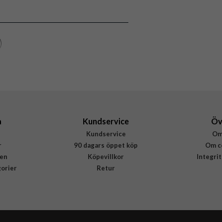
Svart
Hårdplast (PC), Äkta läder
Buffalo
657551
7319926575510
a
Kundservice
Öv
Kundservice
Om
r
90 dagars öppet köp
Om c
en
Köpevillkor
Integri
gorier
Retur