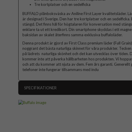
Tre kortplatser och en sedelficka
BUFFALO plånboksväska av Aniline First Layer kvalitetsläder. Lä
är designad i Sverige. Den har tre kortplatser och en sedelficka
stängd. Det finns hål för högtalaren för konversation med stängd v
enklare ta ut ett kredikort. Din smartphone skyddas i ett magn
baksidan av skalet återfinns samma exklusiva buffaloläder.
Denna produkt är gjord av First Class premium läder (Full Grain). 
noggrant det bästa naturliga skinnet för våra produkter. Tecken p
på lädrets naturliga skönhet och det kan utvecklas över tiden. D
kommer inte att påverka hållbarheten hos produkten. Vi hoppas
och att du kommer att njuta av dem. Fem års garanti. Generellt g
telefoner inte fungerar tillsammans med indu
SPECIFIKATIONER
Artikelnummer
Passar till
Produkttyp
Egenskaper