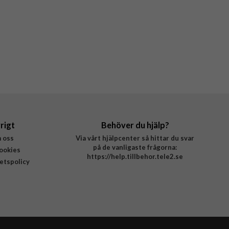
rigt
Behöver du hjälp?
 oss
Via vårt hjälpcenter så hittar du svar
på de vanligaste frågorna:
ookies
https://help.tillbehor.tele2.se
tetspolicy