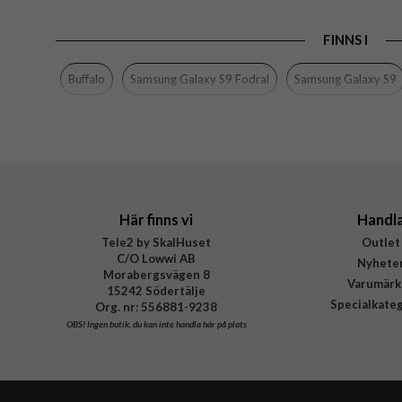
Färg
FINNS I
Material
Varumärke
Buffalo
Samsung Galaxy S9 Fodral
Samsung Galaxy S9
Tillverkarens art nr
EAN
Här finns vi
Handl
Tele2 by SkalHuset
Outlet
C/O Lowwi AB
Nyhete
Morabergsvägen 8
Varumärk
15242 Södertälje
Specialkate
Org. nr: 556881-9238
OBS!
Ingen butik, du kan inte handla här på plats