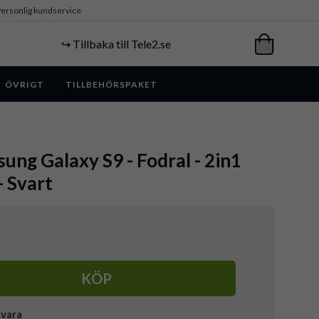
ersonlig kundservice
↪️ Tillbaka till Tele2.se
ÖVRIGT
TILLBEHÖRSPAKET
sung Galaxy S9 - Fodral - 2in1
 Svart
KÖP
svara