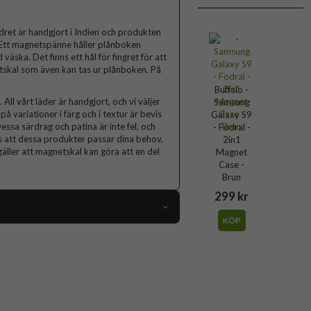
dret är handgjort i Indien och produkten
. Ett magnetspänne håller plånboken
äska. Det finns ett hål för fingret för att
etskal som även kan tas ur plånboken. På
Buffalo -
All vårt läder är handgjort, och vi väljer
Samsung
å variationer i färg och i textur är bevis
Galaxy S9
essa särdrag och patina är inte fel, och
- Fodral -
 att dessa produkter passar dina behov,
2in1
äller att magnetskal kan göra att en del
Magnet
Case -
Brun
299 kr
KÖP
101650
Samsung Galaxy S9
Fodral
Kortfack, Löstagbart skal