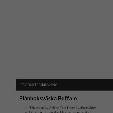
PRODUKTBESKRIVNING
Plånboksväska Buffalo
Tillverkad av Aniline First Layer kvalitetsläder
Din smartphone skyddas i ett magnetskal