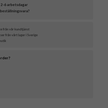
 2-6 arbetsdagar
beställningsvara?
ce från vår kundtjänst
er från vårt lager i Sverige
butik
order?