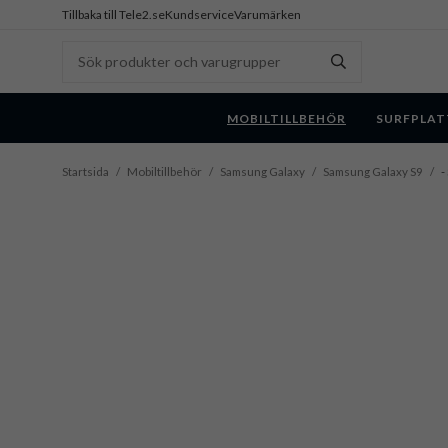
Tillbaka till Tele2.se
Kundservice
Varumärken
MOBILTILLBEHÖR
SURFPLAT
Startsida
/
Mobiltillbehör
/
Samsung Galaxy
/
Samsung Galaxy S9
/
-