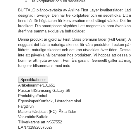
Tre kortplatser och en sedelficka
BUFFALO plånboksväska av Aniline First Layer kvalitetsläder. Lädre
designad i Sverige. Den har tre kortplatser och en sedelficka. Et
finns hål för högtalaren för konversation med stängd väska. Det finns 
kredikort. Din smartphone skyddas i ett magnetskal som även kan
återfinns samma exklusiva buffaloläder.
Denna produkt är gjord av First Class premium läder (Full Grain). All
noggrant det bästa naturliga skinnet för våra produkter. Tecken på va
lädrets naturliga skönhet och det kan utvecklas över tiden. Dessa
inte att påverka hållbarheten hos produkten. Vi hoppas att dessa p
kommer att njuta av dem. Fem års garanti. Generellt gäller att magn
fungerar tillsammans med indu
Specifikationer
Artikelnummer
101651
Passar till
Samsung Galaxy S9
Produkttyp
Fodral
Egenskaper
Kortfack, Löstagbart skal
Färg
Brun
Material
Hårdplast (PC), Äkta läder
Varumärke
Buffalo
Tillverkarens art nr
657552
EAN
7319926575527