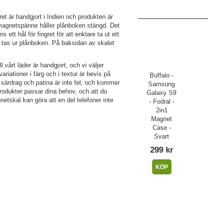
t är handgjort i Indien och produkten är
t magnetspänne håller plånboken stängd. Det
ett hål för fingret för att enklare ta ut ett
 tas ur plånboken. På baksidan av skalet
 vårt läder är handgjort, och vi väljer
riationer i färg och i textur är bevis på
Buffalo -
 särdrag och patina är inte fel, och kommer
Samsung
rodukter passar dina behov, och att du
Galaxy S9
etskal kan göra att en del telefoner inte
- Fodral -
2in1
Magnet
Case -
Svart
299 kr
KÖP