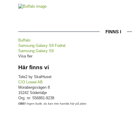
FINNS I
Buffalo
Samsung Galaxy S9 Fodral
Samsung Galaxy S9
Visa fler
Här finns vi
Tele2 by SkalHuset
C/O Lowwi AB
Morabergsvägen 8
15242 Södertälje
Org. nr: 556881-9238
OBS!
Ingen butik, du kan inte handla här på plats