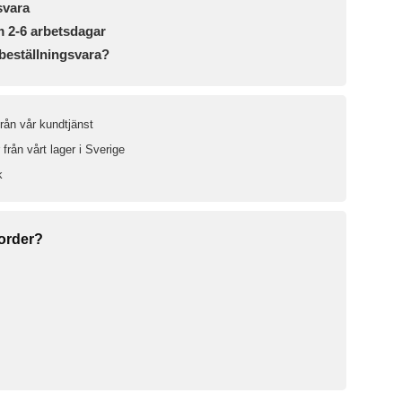
svara
m 2-6 arbetsdagar
beställningsvara?
från vår kundtjänst
från vårt lager i Sverige
k
 order?