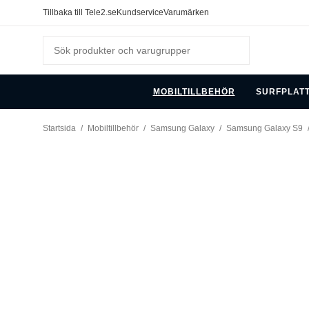
Tillbaka till Tele2.se
Kundservice
Varumärken
MOBILTILLBEHÖR
SURFPLAT
Startsida
/
Mobiltillbehör
/
Samsung Galaxy
/
Samsung Galaxy S9