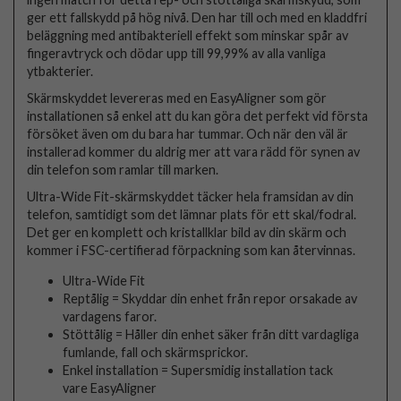
ger ett fallskydd på hög nivå. Den har till och med en kladdfri
beläggning med antibakteriell effekt som minskar spår av
fingeravtryck och dödar upp till 99,99% av alla vanliga
ytbakterier.
Skärmskyddet levereras med en EasyAligner som gör
installationen så enkel att du kan göra det perfekt vid första
försöket även om du bara har tummar. Och när den väl är
installerad kommer du aldrig mer att vara rädd för synen av
din telefon som ramlar till marken.
Ultra-Wide Fit-skärmskyddet täcker hela framsidan av din
telefon, samtidigt som det lämnar plats för ett skal/fodral.
Det ger en komplett och kristallklar bild av din skärm och
kommer i FSC-certifierad förpackning som kan återvinnas.
Ultra-Wide Fit
Reptålig = Skyddar din enhet från repor orsakade av
vardagens faror.
Stöttålig = Håller din enhet säker från ditt vardagliga
fumlande, fall och skärmsprickor.
Enkel installation = Supersmidig installation tack
vare EasyAligner