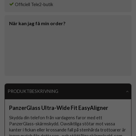
Officiell Tele2-butik
När kan jag få min order?
PRODUKTBESKRIVNING
PanzerGlass Ultra-Wide Fit EasyAligner
Skydda din telefon från vardagens faror med ett
PanzerGlass-skärmskydd. Oavsiktliga stötar mot vassa
kanter i fickan eller krossande fall på stenhårda trottoarer är
ingen match för detta rep- och stöttåliga skärmskydd, som