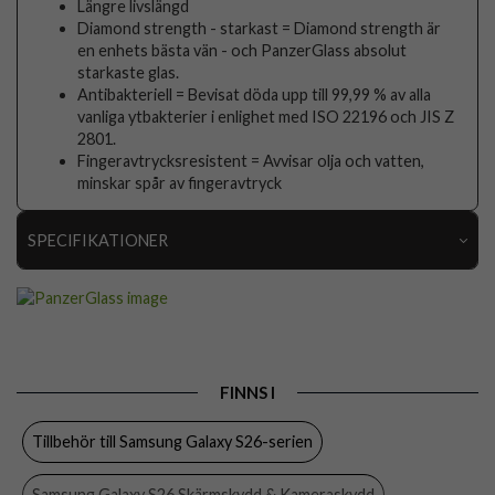
Längre livslängd
Diamond strength - starkast = Diamond strength är
en enhets bästa vän - och PanzerGlass absolut
starkaste glas.
Antibakteriell = Bevisat döda upp till 99,99 % av alla
vanliga ytbakterier i enlighet med ISO 22196 och JIS Z
2801.
Fingeravtrycksresistent = Avvisar olja och vatten,
minskar spår av fingeravtryck
SPECIFIKATIONER
Artikelnummer
115575
Passar till
Samsung Galaxy S26
Produkttyp
Skärmskydd
FINNS I
Egenskaper
Case friendly, Monteringsram
Tillbehör till Samsung Galaxy S26-serien
Färg
Genomskinlig
Material
Härdat glas
Samsung Galaxy S26 Skärmskydd & Kameraskydd