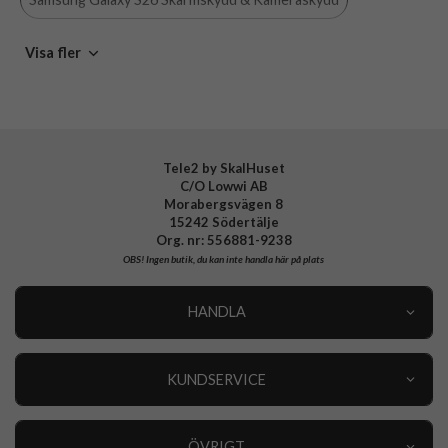
Varumärke
PanzerGlass
Samsung Galaxy S26
PanzerGlass
Skärmskydd
Visa fler
Tillverkarens art nr
PG34506
EAN
5715685033827
Tele2 by SkalHuset
C/O Lowwi AB
Morabergsvägen 8
15242 Södertälje
Org. nr: 556881-9238
OBS!
Ingen butik, du kan inte handla här på plats
HANDLA
Outlet
Nyheter
KUNDSERVICE
Varumärken
Kundservice
Specialkategorier
90 dagars öppet köp
ÖVRIGT