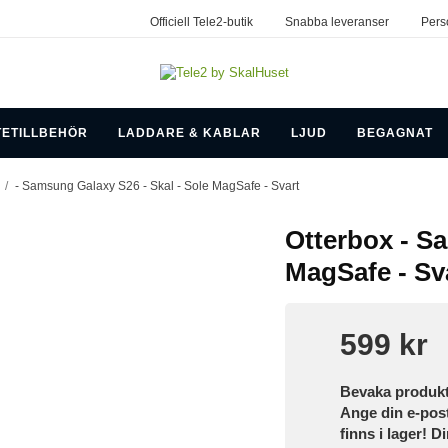
Officiell Tele2-butik
Snabba leveranser
Pers
TETILLBEHÖR
LADDARE & KABLAR
LJUD
BEGAGNAT
/
- Samsung Galaxy S26 - Skal - Sole MagSafe - Svart
Otterbox - S
MagSafe - Sv
599 kr
Bevaka produk
Ange din e-pos
finns i lager! D