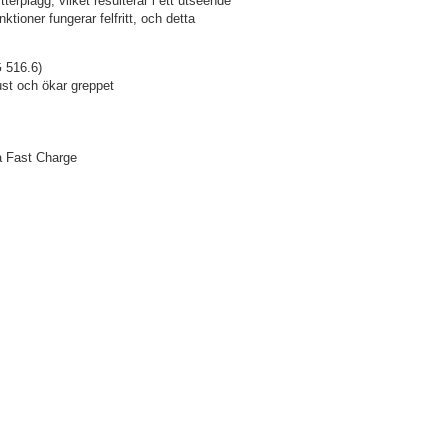
terplagg, vilket resulterar i ett utseende
tioner fungerar felfritt, och detta
G 516.6)
ust och ökar greppet
ra Fast Charge