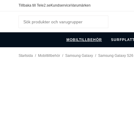
Tillbaka till Tele2.se
Kundservice
Varumärken
MOBILTILLBEHÖR
SURFPLAT
Startsida
/
Mobiltillbehör
/
Samsung Galaxy
/
Samsung Galaxy S26