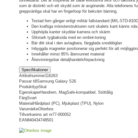
tunnelbana. Det är inspirerat av både exklusiva skor och taktiska yt
som är distinkt och ett skydd som är avgörande. Alla telefonens funk
greppvänliga skal har en fingerloop för bekväm bärning.
Testad fem gånger enligt militär fallstandard (MIL-STD-810
Den kraftiga mönsterstrukturen runt skalets kant känns rob
Upphöjda kanter skyddar kamera och skärm
Slitstark tygbaksida med en ombré-toning
Bär ditt skal i den avtagbara, färgglada snoddöglan
Inbyggda magneter positionerar sig perfekt för att möjliggö
Innehåller minst 85% återvunnet material
Återvinningsbar detaljhandelsförpackning
Specifikationer
Artikelnummer
116263
Passar till
Samsung Galaxy S26
Produkttyp
Skal
Egenskaper
Handrem, MagSafe-kompatibel, Stöttålig
Färg
Svart
Material
Hårdplast (PC), Mjukplast (TPU), Nylon
Varumärke
Otterbox
Tillverkarens art nr
77-000052
EAN
840434748501