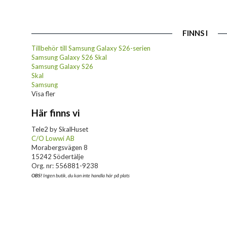
FINNS I
Tillbehör till Samsung Galaxy S26-serien
Samsung Galaxy S26 Skal
Samsung Galaxy S26
Skal
Samsung
Visa fler
Här finns vi
Tele2 by SkalHuset
C/O Lowwi AB
Morabergsvägen 8
15242 Södertälje
Org. nr: 556881-9238
OBS!
Ingen butik, du kan inte handla här på plats