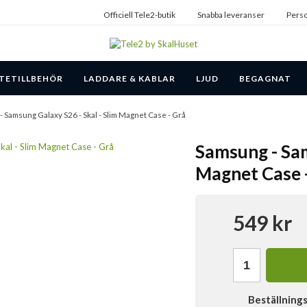
Officiell Tele2-butik
Snabba leveranser
Perso
TETILLBEHÖR
LADDARE & KABLAR
LJUD
BEGAGNAT
- Samsung Galaxy S26 - Skal - Slim Magnet Case - Grå
Samsung - Sam
Magnet Case 
549 kr
Beställning