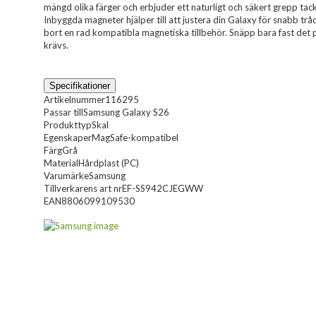
mängd olika färger och erbjuder ett naturligt och säkert grepp tac
Inbyggda magneter hjälper till att justera din Galaxy för snabb trå
bort en rad kompatibla magnetiska tillbehör. Snäpp bara fast det 
krävs.
Specifikationer
Artikelnummer
116295
Passar till
Samsung Galaxy S26
Produkttyp
Skal
Egenskaper
MagSafe-kompatibel
Färg
Grå
Material
Hårdplast (PC)
Varumärke
Samsung
Tillverkarens art nr
EF-SS942CJEGWW
EAN
8806099109530