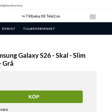
nlig kundservice
↪️ Tillbaka till Tele2.se
ÖVRIGT
TILLBEHÖRSPAKET
sung Galaxy S26 - Skal - Slim
- Grå
KÖP
svara