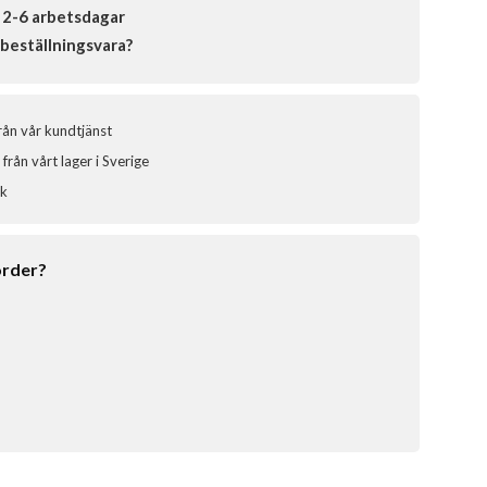
 2-6 arbetsdagar
beställningsvara?
från vår kundtjänst
från vårt lager i Sverige
ik
order?