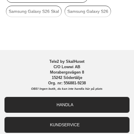
Material
Hårdplast (PC), Återvunnen plast
Samsung Galaxy S26 Skal
Samsung Galaxy S26
Varumärke
CARE by PanzerGlass
Tillverkarens art nr
CR28187
CARE by PanzerGlass
Skal
EAN
5715685035197
Tele2 by SkalHuset
C/O Lowwi AB
Morabergsvägen 8
15242 Södertälje
Org. nr: 556881-9238
OBS!
Ingen butik, du kan inte handla här på plats
HANDLA
Outlet
Nyheter
KUNDSERVICE
Varumärken