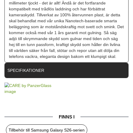
millimeter tjockt - det är allt! Ändå är det fortfarande
kompatibelt med trådlös laddning och har förbättrat
kameraskydd. Tillverkat av 100% återvunnen plast, är detta
skal behandlat med vår unika Nanotech-baserade smarta
beläggning som är motståndskraftig mot svett och smink. Det
kommer också med vår 1 års garanti mot gulning. Så säg
adjö till skrymmande skydd som gulnar med tiden och säg
hej till en tunn passform, kraftigt skydd som håller din livlina
till världen säker från fall, stötar och repor utan att dölja din
telefons vackra, eleganta design bakom ett klumpigt skal.
SPECIFIKATIONER
Artikelnummer
115596
Passar till
Samsung Galaxy S26
Produkttyp
Skal
Egenskaper
Slimmad, Trådlös laddning-kompatibel
FINNS I
Färg
Genomskinlig
Tillbehör till Samsung Galaxy S26-serien