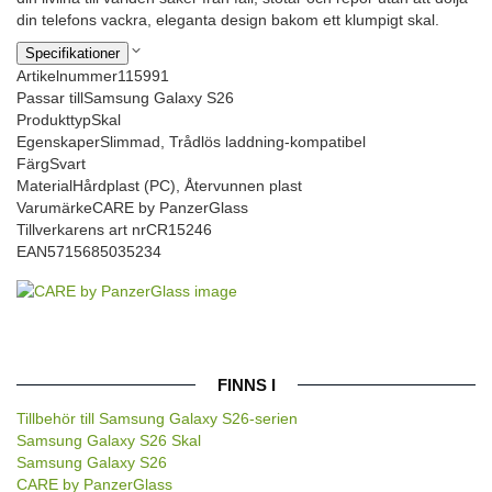
din telefons vackra, eleganta design bakom ett klumpigt skal.
Specifikationer
Artikelnummer
115991
Passar till
Samsung Galaxy S26
Produkttyp
Skal
Egenskaper
Slimmad, Trådlös laddning-kompatibel
Färg
Svart
Material
Hårdplast (PC), Återvunnen plast
Varumärke
CARE by PanzerGlass
Tillverkarens art nr
CR15246
EAN
5715685035234
FINNS I
Tillbehör till Samsung Galaxy S26-serien
Samsung Galaxy S26 Skal
Samsung Galaxy S26
CARE by PanzerGlass