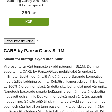
Samsung Galaxy S26 - Skal -
SL1M - Transparent
259 kr
KÖP
Produktbeskrivning
CARE by PanzerGlass SL1M
Slimfit för kraftigt skydd utan bulk!
Vi presenterar vårt tunnaste skydd någonsin: SL1M. Det nya
supertunna CARE by PanzerGlass mobilskalet är endast 1
millimeter tjockt - det är allt! Ändå är det fortfarande kompatibelt
med trådlös laddning och har förbättrat kameraskydd. Tillverkat
av 100% återvunnen plast, är detta skal behandlat med vår unika
Nanotech-baserade smarta beläggning som är motståndskraftig
mot svett och smink. Det kommer också med vår 1 års garanti
mot gulning. Så säg adjö till skrymmande skydd som gulnar med
tiden och säg hej till en tunn passform, kraftigt skydd som håller
din livlina till världen säker från fall, stötar och repor utan att dölja