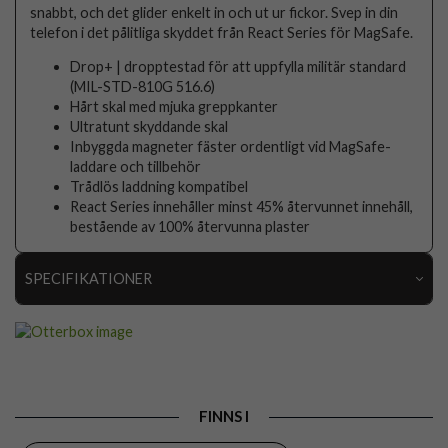
snabbt, och det glider enkelt in och ut ur fickor. Svep in din
telefon i det pålitliga skyddet från React Series för MagSafe.
Drop+ | dropptestad för att uppfylla militär standard
(MIL-STD-810G 516.6)
Hårt skal med mjuka greppkanter
Ultratunt skyddande skal
Inbyggda magneter fäster ordentligt vid MagSafe-
laddare och tillbehör
Trådlös laddning kompatibel
React Series innehåller minst 45% återvunnet innehåll,
bestående av 100% återvunna plaster
SPECIFIKATIONER
Artikelnummer
116254
Passar till
Samsung Galaxy S26
Produkttyp
Skal
FINNS I
Egenskaper
MagSafe-kompatibel