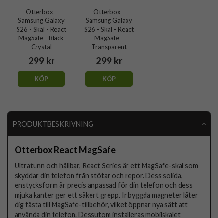
Otterbox -
Otterbox -
Samsung Galaxy
Samsung Galaxy
S26 - Skal - React
S26 - Skal - React
MagSafe - Black
MagSafe -
Crystal
Transparent
299 kr
299 kr
KÖP
KÖP
PRODUKTBESKRIVNING
Otterbox React MagSafe
Ultratunn och hållbar, React Series är ett MagSafe-skal som
skyddar din telefon från stötar och repor. Dess solida,
enstycksform är precis anpassad för din telefon och dess
mjuka kanter ger ett säkert grepp. Inbyggda magneter låter
dig fästa till MagSafe-tillbehör, vilket öppnar nya sätt att
använda din telefon. Dessutom installeras mobilskalet