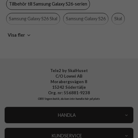
Tillbehör till Samsung Galaxy S26-serien
Färg
Genomskinlig
Material
Hårdplast (PC), Mjukplast (TPU)
Samsung Galaxy S26 Skal
Samsung Galaxy S26
Skal
Varumärke
Otterbox
Otterbox
Visa fler
Tillverkarens art nr
77-99947
EAN
840434746422
Tele2 by SkalHuset
C/O Lowwi AB
Morabergsvägen 8
15242 Södertälje
Org. nr: 556881-9238
OBS!
Ingen butik, du kan inte handla här på plats
HANDLA
Outlet
Nyheter
KUNDSERVICE