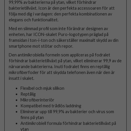
99,99% av bakterierna på ytan, vilket förhindrar
bakterietillväxt. Icon är den perfekta accessoaren för att
följa med dig i vardagen: den perfekta kombinationen av
elegans och funktionalitet.
Med en slimmad profil som inte förändrar designen av
enheten, har ICON-skalet Puro-logotypen präglad på
framsidan i ton-i-ton och säkerställer maximalt skydd av din
smartphone mot stötar och repor.
Den antimikrobiella formeln som appliceras på fodralet
förhindrar bakterietillväxt på ytan, vilket eliminerar 99,9 av de
närvarande bakterierna. Inuti fodralet finns en reptålig
mikrofiberfoder för att skydda telefonen även när den är
insatt i skalet.
Flexibel och mjuk silikon
Reptålig
Mikrofiberinteriör
Kompatibel med trådlös laddning
Eliminerar upp till 99,9% av bakterier och virus som
finns på ytan
Antimikrobiell formula förhindrar bakterietillväxt på
ytan