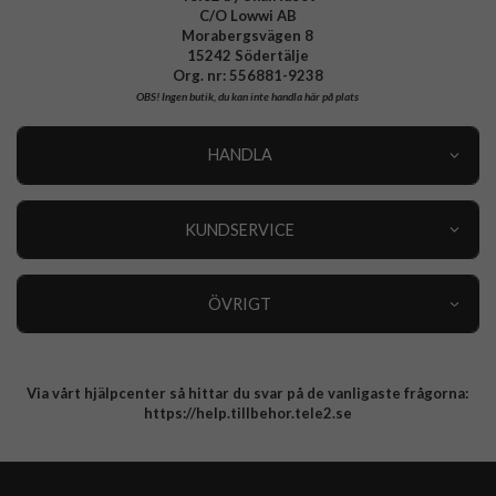
C/O Lowwi AB
Morabergsvägen 8
15242 Södertälje
Org. nr: 556881-9238
OBS!
Ingen butik, du kan inte handla här på plats
HANDLA
Outlet
Nyheter
KUNDSERVICE
Varumärken
Kundservice
Specialkategorier
90 dagars öppet köp
ÖVRIGT
Köpevillkor
Om oss
Retur
Om cookies
Via vårt hjälpcenter så hittar du svar på de vanligaste frågorna:
Integritetspolicy
https://help.tillbehor.tele2.se