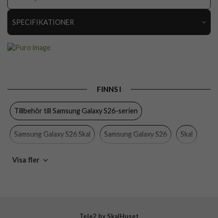
SPECIFIKATIONER
Artikelnummer
116214
Passar till
Samsung Galaxy S26
Produkttyp
Skal
FINNS I
Egenskaper
Trådlös laddning-kompatibel
Tillbehör till Samsung Galaxy S26-serien
Färg
Svart
Material
Silikon
Samsung Galaxy S26 Skal
Samsung Galaxy S26
Skal
Varumärke
Puro
Puro
Visa fler
Tillverkarens art nr
PUSGS26ICONBLK
EAN
8018417537165
Tele2 by SkalHuset