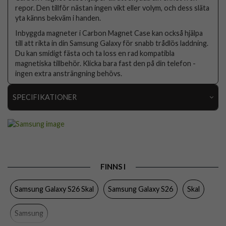
repor. Den tillför nästan ingen vikt eller volym, och dess släta
yta känns bekväm i handen.
Inbyggda magneter i Carbon Magnet Case kan också hjälpa
till att rikta in din Samsung Galaxy för snabb trådlös laddning.
Du kan smidigt fästa och ta loss en rad kompatibla
magnetiska tillbehör. Klicka bara fast den på din telefon -
ingen extra ansträngning behövs.
SPECIFIKATIONER
Artikelnummer
116761
Passar till
Samsung Galaxy S26
Produkttyp
Skal
FINNS I
Egenskaper
MagSafe-kompatibel
Samsung Galaxy S26 Skal
Samsung Galaxy S26
Skal
Färg
Svart
Material
Aramidfiber
Samsung
Varumärke
Samsung