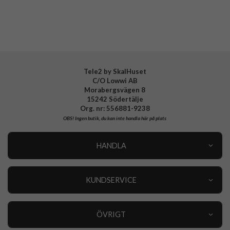
Tillverkarens art nr
EF-KS942SNEGWW
EAN
8806099133719
Tele2 by SkalHuset
C/O Lowwi AB
Morabergsvägen 8
15242 Södertälje
Org. nr: 556881-9238
OBS!
Ingen butik, du kan inte handla här på plats
HANDLA
Outlet
Nyheter
KUNDSERVICE
Varumärken
Kundservice
Specialkategorier
90 dagars öppet köp
ÖVRIGT
Köpevillkor