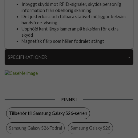
Inbyggt skydd mot RFID-signaler, skydda personlig
information från obehörig skanning
Det justerbara och fällbara stativet möjliggör bekväm
handsfree-visning
Upphöjd kant längs kameran på baksidan för extra
skydd
Magnetisk flärp som håller fodralet stängt
SPECIFIKATIONER
Artikelnummer
111902
Passar till
Samsung Galaxy S26
Produkttyp
Fodral
FINNS I
Egenskaper
Kortfack, RFID-skydd, Stativfunktion
Tillbehör till Samsung Galaxy S26-serien
Färg
Brun
Material
Konstläder, Mjukplast (TPU)
Samsung Galaxy S26 Fodral
Samsung Galaxy S26
Varumärke
CaseMe