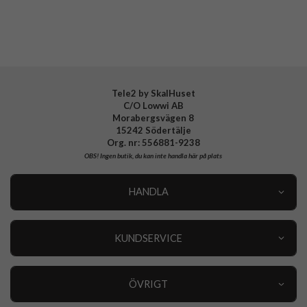
CaseMe
Fodral
Fodral med RFID-skydd
Bruna fodral
Tele2 by SkalHuset
C/O Lowwi AB
Morabergsvägen 8
15242 Södertälje
Org. nr: 556881-9238
OBS!
Ingen butik, du kan inte handla här på plats
HANDLA
Outlet
Nyheter
KUNDSERVICE
Varumärken
Kundservice
Specialkategorier
90 dagars öppet köp
ÖVRIGT
Köpevillkor