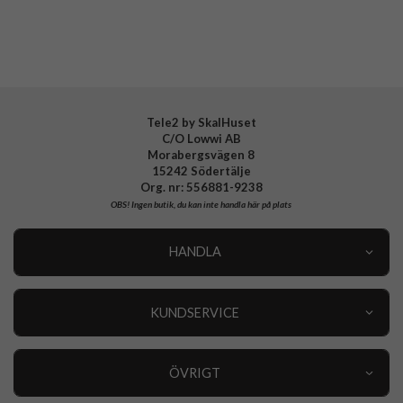
CaseMe
Fodral
Fodral med RFID-skydd
Blåa fodral
Tele2 by SkalHuset
C/O Lowwi AB
Morabergsvägen 8
15242 Södertälje
Org. nr: 556881-9238
OBS!
Ingen butik, du kan inte handla här på plats
HANDLA
Outlet
Nyheter
KUNDSERVICE
Varumärken
Kundservice
Specialkategorier
90 dagars öppet köp
ÖVRIGT
Köpevillkor