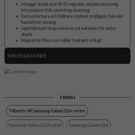
Inbyggt skydd mot RFID-signaler, skydda personlig
information från obehörig skanning
Det justerbara och fällbara stativet möjliggör bekväm
handsfree-visning
Upphöjd kant längs kameran på baksidan för extra
skydd
Magnetisk flärp som håller fodralet stängt
SPECIFIKATIONER
Artikelnummer
111901
Passar till
Samsung Galaxy S26
Produkttyp
Fodral
FINNS I
Egenskaper
Kortfack, RFID-skydd, Stativfunktion
Tillbehör till Samsung Galaxy S26-serien
Färg
Blå
Material
Konstläder, Mjukplast (TPU)
Samsung Galaxy S26 Fodral
Samsung Galaxy S26
Varumärke
CaseMe