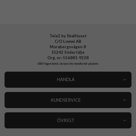
Tele2 by SkalHuset
C/O Lowwi AB
Morabergsvägen 8
15242 Södertälje
Org. nr: 556881-9238
OBS!
Ingen butik, du kan inte handla här på plats
HANDLA
Outlet
Nyheter
KUNDSERVICE
Varumärken
Kundservice
Specialkategorier
90 dagars öppet köp
ÖVRIGT
Köpevillkor
Om oss
Retur