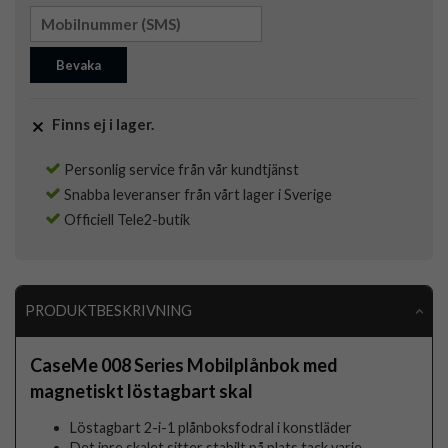
Bevaka
Finns ej i lager.
Personlig service från vår kundtjänst
Snabba leveranser från vårt lager i Sverige
Officiell Tele2-butik
PRODUKTBESKRIVNING
CaseMe 008 Series Mobilplånbok med
magnetiskt löstagbart skal
Löstagbart 2-i-1 plånboksfodral i konstläder
Det inre skalet sitter stabilt på plats tack varje