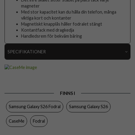
magneter
Med stor kapacitet kan du hålla din telefon, många
viktiga kort och kontanter
Magnetiskt knapplås håller fodralet stängt
Kontantfack med dragkedja
Handledsrem för bekväm bäring
SPECIFIKATIONER
Artikelnummer
117750
Passar till
Samsung Galaxy S26
Produkttyp
Fodral
FINNS I
Egenskaper
Dragkedja, Handrem, Kortfack, Löstagbart skal
Samsung Galaxy S26 Fodral
Samsung Galaxy S26
Färg
Brun
Material
Konstläder, Mjukplast (TPU)
CaseMe
Fodral
Varumärke
CaseMe