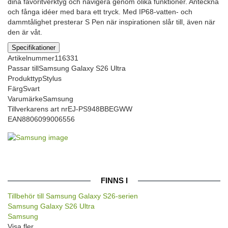
dina favoritverktyg och navigera genom olika funktioner. Anteckna
och fånga idéer med bara ett tryck. Med IP68-vatten- och
dammtålighet presterar S Pen när inspirationen slår till, även när
den är våt.
Specifikationer
Artikelnummer
116331
Passar till
Samsung Galaxy S26 Ultra
Produkttyp
Stylus
Färg
Svart
Varumärke
Samsung
Tillverkarens art nr
EJ-PS948BBEGWW
EAN
8806099006556
FINNS I
Tillbehör till Samsung Galaxy S26-serien
Samsung Galaxy S26 Ultra
Samsung
Visa fler