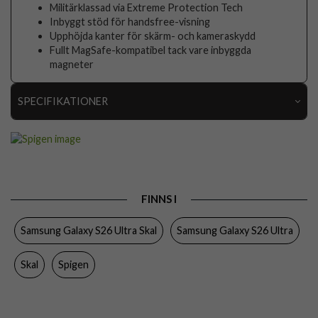
Militärklassad via Extreme Protection Tech
Inbyggt stöd för handsfree-visning
Upphöjda kanter för skärm- och kameraskydd
Fullt MagSafe-kompatibel tack vare inbyggda
magneter
SPECIFIKATIONER
Artikelnummer
116369
Passar till
Samsung Galaxy S26 Ultra
Produkttyp
Skal
FINNS I
Egenskaper
MagSafe-kompatibel, Stativfunktion, Stöttålig
Samsung Galaxy S26 Ultra Skal
Samsung Galaxy S26 Ultra
Färg
Lila
Material
Hårdplast (PC), Mjukplast (TPU)
Skal
Spigen
Varumärke
Spigen
Tillverkarens art nr
ACS11209