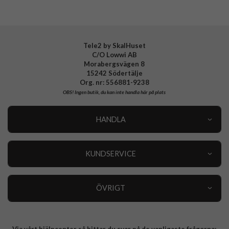
EAN
8800337243406
Tele2 by SkalHuset
C/O Lowwi AB
Morabergsvägen 8
15242 Södertälje
Org. nr: 556881-9238
OBS!
Ingen butik, du kan inte handla här på plats
HANDLA
Outlet
Nyheter
KUNDSERVICE
Varumärken
Kundservice
Specialkategorier
90 dagars öppet köp
ÖVRIGT
Köpevillkor
Om oss
Retur
Om cookies
Via vårt hjälpcenter så hittar du svar på de vanligaste frågorna: