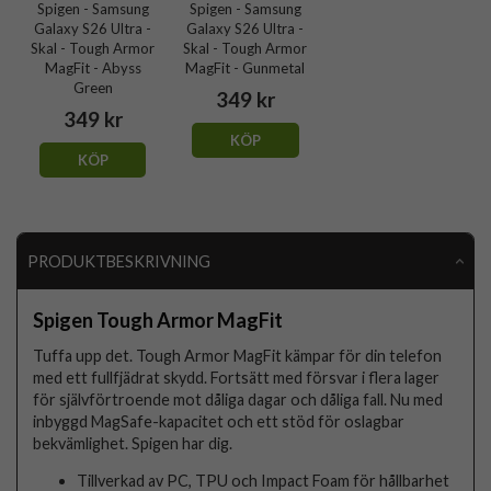
Spigen - Samsung
Spigen - Samsung
Galaxy S26 Ultra -
Galaxy S26 Ultra -
Skal - Tough Armor
Skal - Tough Armor
MagFit - Abyss
MagFit - Gunmetal
Green
349 kr
349 kr
KÖP
KÖP
PRODUKTBESKRIVNING
Spigen Tough Armor MagFit
Tuffa upp det. Tough Armor MagFit kämpar för din telefon
med ett fullfjädrat skydd. Fortsätt med försvar i flera lager
för självförtroende mot dåliga dagar och dåliga fall. Nu med
inbyggd MagSafe-kapacitet och ett stöd för oslagbar
bekvämlighet. Spigen har dig.
Tillverkad av PC, TPU och Impact Foam för hållbarhet