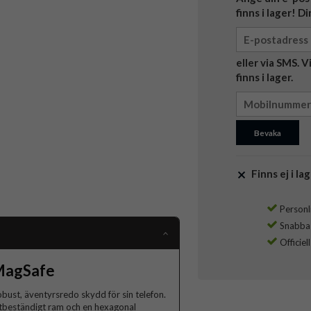
finns i lager! D
eller via SMS. 
finns i lager.
Bevaka
Finns ej i lag
Personli
Snabba l
Officiel
 MagSafe
obust, äventyrsredo skydd för sin telefon.
ötbeständigt ram och en hexagonal