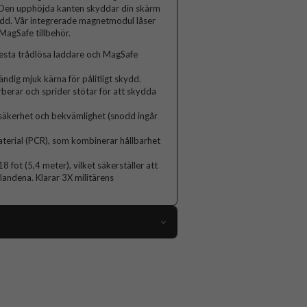
. Den upphöjda kanten skyddar din skärm
ydd. Vår integrerade magnetmodul låser
MagSafe tillbehör.
esta trådlösa laddare och MagSafe
ndig mjuk kärna för pålitligt skydd.
erar och sprider stötar för att skydda
 säkerhet och bekvämlighet (snodd ingår
aterial (PCR), som kombinerar hållbarhet
 18 fot (5,4 meter), vilket säkerställer att
landena. Klarar 3X militärens
116797
Samsung Galaxy S26 Ultra
Skal