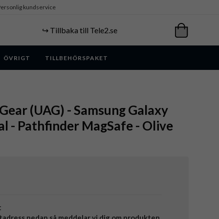
ersonlig kundservice
↪️ Tillbaka till Tele2.se
ÖVRIGT
TILLBEHÖRSPAKET
Gear (UAG) - Samsung Galaxy
al - Pathfinder MagSafe - Olive
t
tadress nedan så meddelar vi dig om produkten