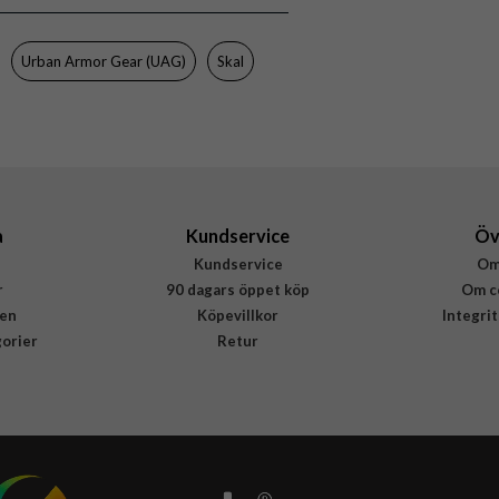
MagSafe-kompatibel, Stöttålig
Grön
Urban Armor Gear (UAG)
Skal
Hårdplast (PC), Mjukplast (TPU)
Urban Armor Gear (UAG)
214530117272
840283927423
a
Kundservice
Öv
Kundservice
Om
r
90 dagars öppet köp
Om c
en
Köpevillkor
Integri
gorier
Retur