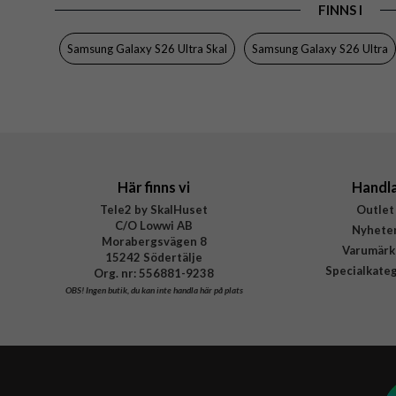
FINNS I
Egenskaper
Färg
Samsung Galaxy S26 Ultra Skal
Samsung Galaxy S26 Ultra
Material
Varumärke
Tillverkarens art nr
EAN
Här finns vi
Handl
Tele2 by SkalHuset
Outlet
C/O Lowwi AB
Nyhete
Morabergsvägen 8
Varumärk
15242 Södertälje
Specialkate
Org. nr: 556881-9238
OBS!
Ingen butik, du kan inte handla här på plats