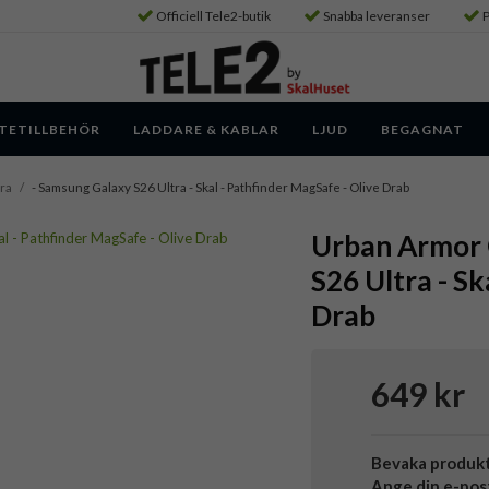
Officiell Tele2-butik
Snabba leveranser
P
TETILLBEHÖR
LADDARE & KABLAR
LJUD
BEGAGNAT
ra
/
- Samsung Galaxy S26 Ultra - Skal - Pathfinder MagSafe - Olive Drab
Urban Armor 
S26 Ultra - Sk
Drab
649 kr
Bevaka produk
Ange din e-pos