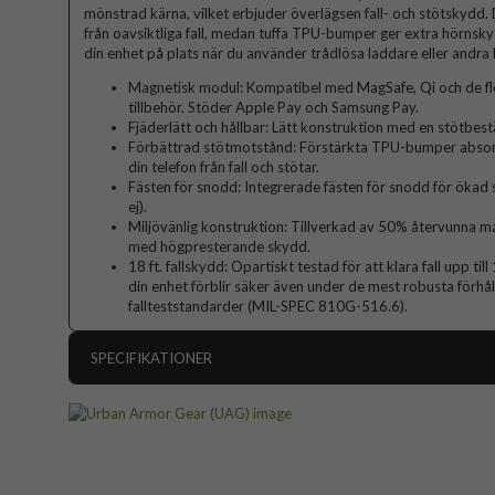
mönstrad kärna, vilket erbjuder överlägsen fall- och stötskydd
från oavsiktliga fall, medan tuffa TPU-bumper ger extra hörnsk
din enhet på plats när du använder trådlösa laddare eller andra 
Magnetisk modul: Kompatibel med MagSafe, Qi och de fl
tillbehör. Stöder Apple Pay och Samsung Pay.
Fjäderlätt och hållbar: Lätt konstruktion med en stötbestä
Förbättrad stötmotstånd: Förstärkta TPU-bumper absorb
din telefon från fall och stötar.
Fästen för snodd: Integrerade fästen för snodd för ökad
ej).
Miljövänlig konstruktion: Tillverkad av 50% återvunna m
med högpresterande skydd.
18 ft. fallskydd: Opartiskt testad för att klara fall upp till
din enhet förblir säker även under de mest robusta förhål
fallteststandarder (MIL-SPEC 810G-516.6).
SPECIFIKATIONER
Artikelnummer
Passar till
Produkttyp