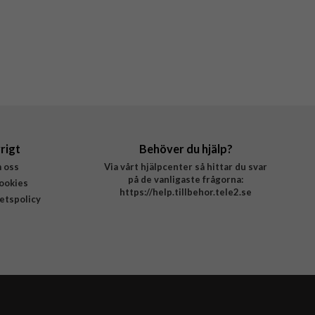
rigt
Behöver du hjälp?
 oss
Via vårt hjälpcenter så hittar du svar
på de vanligaste frågorna:
ookies
https://help.tillbehor.tele2.se
tetspolicy