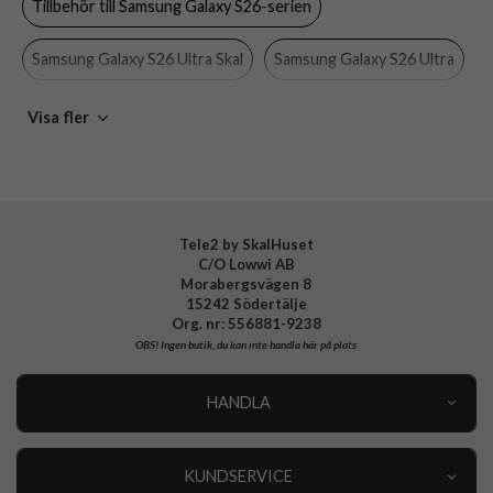
Tillbehör till Samsung Galaxy S26-serien
Material
Hårdplast (PC), Mjukplast (TPU)
Samsung Galaxy S26 Ultra Skal
Samsung Galaxy S26 Ultra
Varumärke
CARE by PanzerGlass
Tillverkarens art nr
CR12202
CARE by PanzerGlass
Skal
Visa fler
EAN
5715685034107
Tele2 by SkalHuset
C/O Lowwi AB
Morabergsvägen 8
15242 Södertälje
Org. nr: 556881-9238
OBS!
Ingen butik, du kan inte handla här på plats
HANDLA
Outlet
Nyheter
KUNDSERVICE
Varumärken