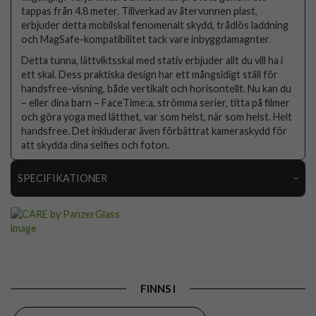
tappas från 4.8 meter. Tillverkad av återvunnen plast,
erbjuder detta mobilskal fenomenalt skydd, trådlös laddning
och MagSafe-kompatibilitet tack vare inbyggdamagnter.
Detta tunna, lättviktsskal med stativ erbjuder allt du vill ha i
ett skal. Dess praktiska design har ett mångsidigt ställ för
handsfree-visning, både vertikalt och horisontellt. Nu kan du
– eller dina barn – FaceTime:a, strömma serier, titta på filmer
och göra yoga med lätthet, var som helst, när som helst. Helt
handsfree. Det inkluderar även förbättrat kameraskydd för
att skydda dina selfies och foton.
SPECIFIKATIONER
Artikelnummer
115585
Passar till
Samsung Galaxy S26 Ultra
Produkttyp
Skal
Egenskaper
MagSafe-kompatibel, Stativfunktion
FINNS I
Färg
Genomskinlig