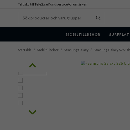
Tillbaka till Tele2.se
Kundservice
Varumärken
MOBILTILLBEHÖR
SURFPLAT
Startsida
/
Mobiltillbehör
/
Samsung Galaxy
/
Samsung Galaxy S26 Ult