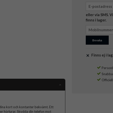
eller via SMS. 
finns i lager.
Bevaka
Finns ej i lag
Personli
Snabba l
Officiel
dina kort och kontanter bekvämt. Ett
ler hörlurar. Skydda din telefon mot