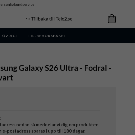
ersonlig kundservice
↪️ Tillbaka till Tele2.se
ÖVRIGT
TILLBEHÖRSPAKET
ung Galaxy S26 Ultra - Fodral -
vart
t
tadress nedan så meddelar vi dig om produkten
in e-postadress sparas i upp till 180 dagar.