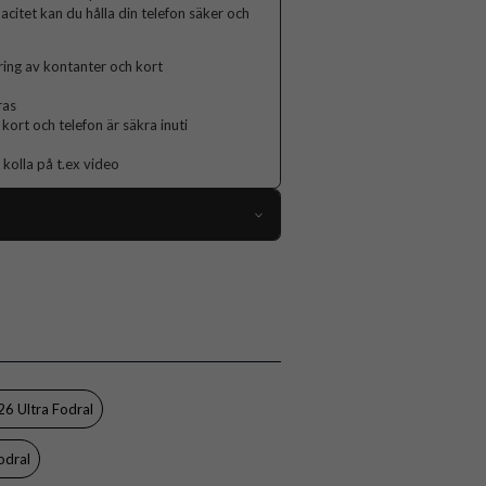
acitet kan du hålla din telefon säker och
ring av kontanter och kort
ras
kort och telefon är säkra inuti
 kolla på t.ex video
111950
Samsung Galaxy S26 Ultra
Fodral
kedja, Handrem, Kortfack, Stativfunktion
Svart
6 Ultra Fodral
Konstläder, Mjukplast (TPU)
odral
CaseMe