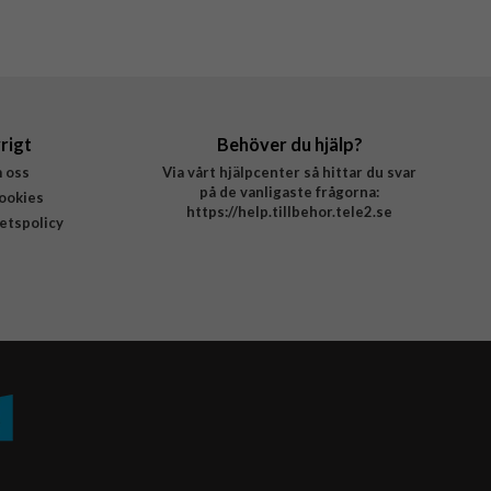
rigt
Behöver du hjälp?
 oss
Via vårt hjälpcenter så hittar du svar
på de vanligaste frågorna:
ookies
https://help.tillbehor.tele2.se
tetspolicy