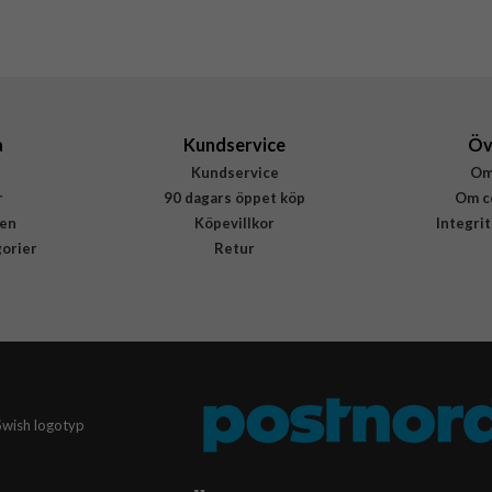
a
Kundservice
Öv
Kundservice
Om
r
90 dagars öppet köp
Om c
en
Köpevillkor
Integri
gorier
Retur