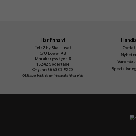
Här finns vi
Handl
Tele2 by SkalHuset
Outlet
C/O Lowwi AB
Nyhete
Morabergsvägen 8
Varumärk
15242 Södertälje
Specialkate
Org. nr: 556881-9238
OBS!
Ingen butik, du kan inte handla här på plats