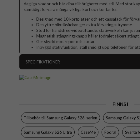
dagliga skador och bär dina tillhörigheter med stil. Med stor kap
samtidigt förvara många viktiga kort och kontanter.
Designad med 10 kortplatser och ett kassafack för förva
Den yttre blixtlåsfickan ger extra förvaringsutrymme
Stöd för handsfree-videotittande, stativvinkeln kan juste
Magnetisk stängningsknapp håller fodralet säkert stängt, 
Ger skydd mot repor och stötar
Inbyggd stativfunktion, ställ smidigt upp telefonen för att
SPECIFIKATIONER
Artikelnummer
Passar till
Produkttyp
FINNS I
Egenskaper
Drag
Färg
Tillbehör till Samsung Galaxy S26-serien
Samsung Galaxy S2
Material
Samsung Galaxy S26 Ultra
CaseMe
Fodral
Svarta f
Varumärke