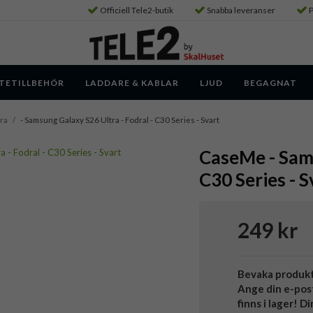
Officiell Tele2-butik
Snabba leveranser
P
TETILLBEHÖR
LADDARE & KABLAR
LJUD
BEGAGNAT
ra
/
- Samsung Galaxy S26 Ultra - Fodral - C30 Series - Svart
CaseMe - Sams
C30 Series - S
249 kr
Bevaka produk
Ange din e-pos
finns i lager! D