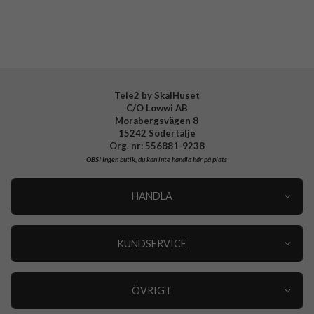
Samsung Galaxy S26 Ultra
CaseMe
Fodral
Fodral med RFID-skydd
Svarta fodral
Tele2 by SkalHuset
C/O Lowwi AB
Morabergsvägen 8
15242 Södertälje
Org. nr: 556881-9238
OBS!
Ingen butik, du kan inte handla här på plats
HANDLA
Outlet
Nyheter
KUNDSERVICE
Varumärken
Kundservice
Specialkategorier
90 dagars öppet köp
ÖVRIGT
Köpevillkor