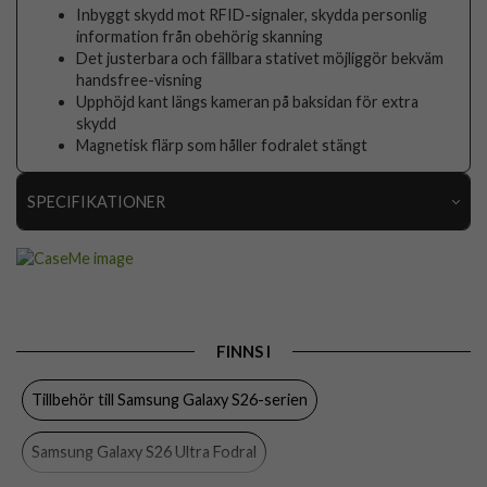
Inbyggt skydd mot RFID-signaler, skydda personlig
information från obehörig skanning
Det justerbara och fällbara stativet möjliggör bekväm
handsfree-visning
Upphöjd kant längs kameran på baksidan för extra
skydd
Magnetisk flärp som håller fodralet stängt
SPECIFIKATIONER
Artikelnummer
111912
Passar till
Samsung Galaxy S26 Ultra
Produkttyp
Fodral
FINNS I
Egenskaper
Kortfack, RFID-skydd, Stativfunktion
Tillbehör till Samsung Galaxy S26-serien
Färg
Svart
Material
Konstläder, Mjukplast (TPU)
Samsung Galaxy S26 Ultra Fodral
Varumärke
CaseMe