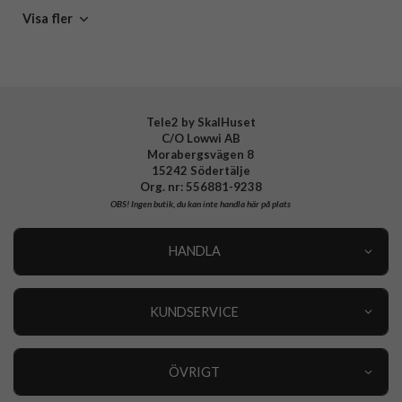
Samsung Galaxy S26 Ultra
CaseMe
Fodral
Visa fler
Fodral med RFID-skydd
Röda fodral
Tele2 by SkalHuset
C/O Lowwi AB
Morabergsvägen 8
15242 Södertälje
Org. nr: 556881-9238
OBS!
Ingen butik, du kan inte handla här på plats
HANDLA
Outlet
Nyheter
KUNDSERVICE
Varumärken
Kundservice
Specialkategorier
90 dagars öppet köp
ÖVRIGT
Köpevillkor