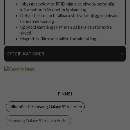
Inbyggt skydd mot RFID-signaler, skydda personlig
information från obehörig skanning
Det justerbara och fällbara stativet möjliggör bekväm
handsfree-visning
Upphöjd kant längs kameran på baksidan för extra
skydd
Magnetisk flärp som håller fodralet stängt
SPECIFIKATIONER
Artikelnummer
111911
Passar till
Samsung Galaxy S26 Ultra
Produkttyp
Fodral
FINNS I
Egenskaper
Kortfack, RFID-skydd, Stativfunktion
Tillbehör till Samsung Galaxy S26-serien
Färg
Röd
Material
Konstläder, Mjukplast (TPU)
Samsung Galaxy S26 Ultra Fodral
Varumärke
CaseMe