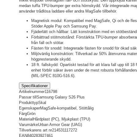
vilket erbjuder överlägsen fall- och stötskydd. Den upphöjda kanten
medan tuffa TPU-bumper ger extra hörnskydd. Vår integrerade mag
använder trådlösa laddare eller andra MagSafe tillbehör.
Magnetisk modul: Kompatibel med MagSafe, Qi och de flesta
Stöder Apple Pay och Samsung Pay.
Fjäderlätt och hållbar: Lätt konstruktion med en stötbeständi
Förbättrad stötmotstånd: Förstärkta TPU-bumper absorberar o
från fall och stötar.
Fästen för snodd: Integrerade fästen för snodd för ökad säk
Miljövänlig konstruktion: Tillverkad av 50% återvunna mate
högpresterande skydd.
18 ft. fallskydd: Opartiskt testad för att klara fall upp till 18 
enhet förblir säker även under de mest robusta förhållandena
(MIL-SPEC 810G-516.6).
Specifikationer
Artikelnummer
116798
Passar till
Samsung Galaxy S26 Plus
Produkttyp
Skal
Egenskaper
MagSafe-kompatibel, Stöttålig
Färg
Grön
Material
Hårdplast (PC), Mjukplast (TPU)
Varumärke
Urban Armor Gear (UAG)
Tillverkarens art nr
214531117272
EAN
840283927461