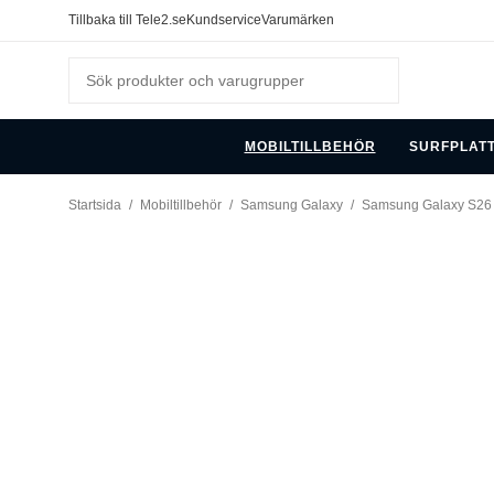
Tillbaka till Tele2.se
Kundservice
Varumärken
MOBILTILLBEHÖR
SURFPLAT
Startsida
/
Mobiltillbehör
/
Samsung Galaxy
/
Samsung Galaxy S26 