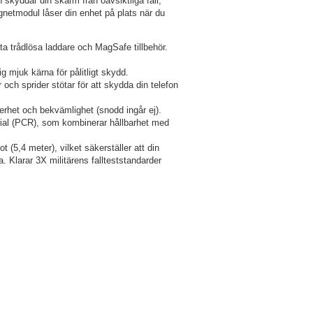
 skyddar din skärm från oavsiktliga fall,
netmodul låser din enhet på plats när du
 trådlösa laddare och MagSafe tillbehör.
g mjuk kärna för pålitligt skydd.
ch sprider stötar för att skydda din telefon
erhet och bekvämlighet (snodd ingår ej).
rial (PCR), som kombinerar hållbarhet med
fot (5,4 meter), vilket säkerställer att din
. Klarar 3X militärens fallteststandarder