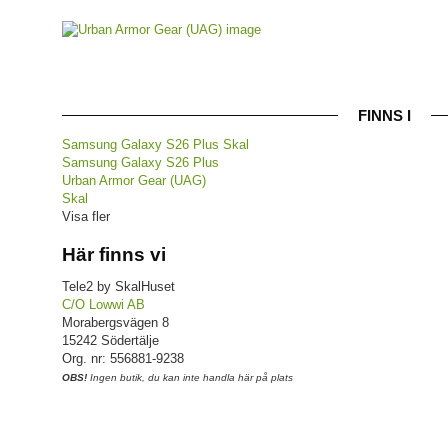
FINNS I
Samsung Galaxy S26 Plus Skal
Samsung Galaxy S26 Plus
Urban Armor Gear (UAG)
Skal
Visa fler
Här finns vi
Tele2 by SkalHuset
C/O Lowwi AB
Morabergsvägen 8
15242 Södertälje
Org. nr: 556881-9238
OBS!
Ingen butik, du kan inte handla här på plats