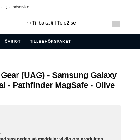
onlig kundservice
↪️ Tillbaka till Tele2.se
ÖVRIGT
TILLBEHÖRSPAKET
 Gear (UAG) - Samsung Galaxy
al - Pathfinder MagSafe - Olive
t
tadress nedan så meddelar vi dig om produkten