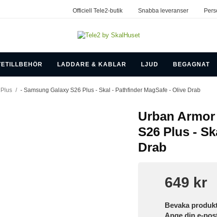
Officiell Tele2-butik
Snabba leveranser
Pers
TETILLBEHÖR
LADDARE & KABLAR
LJUD
BEGAGNAT
Plus
/
- Samsung Galaxy S26 Plus - Skal - Pathfinder MagSafe - Olive Drab
Urban Armor
S26 Plus - Sk
Drab
649 kr
Bevaka produk
Ange din e-pos