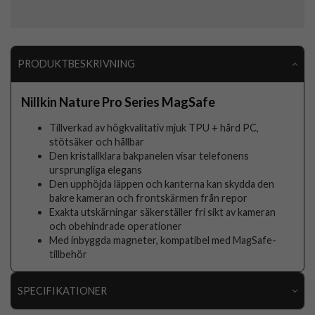
PRODUKTBESKRIVNING
Nillkin Nature Pro Series MagSafe
Tillverkad av högkvalitativ mjuk TPU + hård PC,
stötsäker och hållbar
Den kristallklara bakpanelen visar telefonens
ursprungliga elegans
Den upphöjda läppen och kanterna kan skydda den
bakre kameran och frontskärmen från repor
Exakta utskärningar säkerställer fri sikt av kameran
och obehindrade operationer
Med inbyggda magneter, kompatibel med MagSafe-
tillbehör
SPECIFIKATIONER