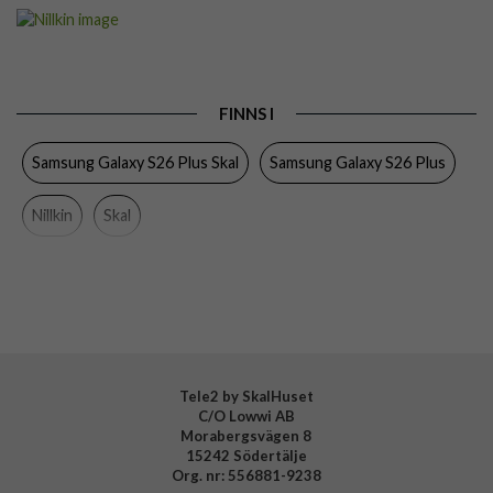
Artikelnummer
116340
Passar till
Samsung Galaxy S26 Plus
Produkttyp
Skal
FINNS I
Egenskaper
MagSafe-kompatibel
Samsung Galaxy S26 Plus Skal
Samsung Galaxy S26 Plus
Färg
Genomskinlig
Material
Hårdplast (PC), Mjukplast (TPU)
Nillkin
Skal
Varumärke
Nillkin
EAN
6902048307292
Tele2 by SkalHuset
C/O Lowwi AB
Morabergsvägen 8
15242 Södertälje
Org. nr: 556881-9238