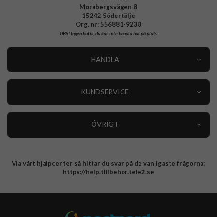
Morabergsvägen 8
15242 Södertälje
Org. nr: 556881-9238
OBS!
Ingen butik, du kan inte handla här på plats
HANDLA
Outlet
Nyheter
KUNDSERVICE
Varumärken
Kundservice
Specialkategorier
90 dagars öppet köp
ÖVRIGT
Köpevillkor
Om oss
Retur
Om cookies
Via vårt hjälpcenter så hittar du svar på de vanligaste frågorna:
Integritetspolicy
https://help.tillbehor.tele2.se