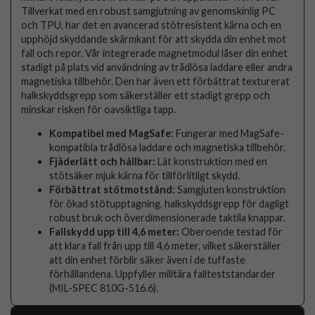
Tillverkat med en robust samgjutning av genomskinlig PC
och TPU, har det en avancerad stötresistent kärna och en
upphöjd skyddande skärmkant för att skydda din enhet mot
fall och repor. Vår integrerade magnetmodul låser din enhet
stadigt på plats vid användning av trådlösa laddare eller andra
magnetiska tillbehör. Den har även ett förbättrat texturerat
halkskyddsgrepp som säkerställer ett stadigt grepp och
minskar risken för oavsiktliga tapp.
Kompatibel med MagSafe:
Fungerar med MagSafe-
kompatibla trådlösa laddare och magnetiska tillbehör.
Fjäderlätt och hållbar:
Lät konstruktion med en
stötsäker mjuk kärna för tillförlitligt skydd.
Förbättrat stötmotstånd:
Samgjuten konstruktion
för ökad stötupptagning, halkskyddsgrepp för dagligt
robust bruk och överdimensionerade taktila knappar.
Fallskydd upp till 4,6 meter:
Oberoende testad för
att klara fall från upp till 4,6 meter, vilket säkerställer
att din enhet förblir säker även i de tuffaste
förhållandena. Uppfyller militära fallteststandarder
(MIL-SPEC 810G-516.6).